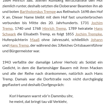
1684 Hinrich Saß. Steffen Rumberg wirtschaftete den Hof
ziemlich runter, deshalb setzten die Doberaner Beamten ihn ab
und boten
Bartholomäus Trempe
aus Rethwisch 1698 den Hof
X an. Dieser Name bleibt mit dem Hof fast ununterbrochen
verbunden bis Mitte des 20. Jahrhunderts. 1731
Jochim
Tremp
, 1740 und 1768
Hinrich Tremp
, 1789 heiratete
Hans
Schwark
die Elisabeth Tremp, es folgt 1855
Jochim Trempke
,
Hufenpächterin
Maaß
ohne Jahreszahl, schließlich
Johann
und
Hans Tremp
, der während des 3.Reiches Ortsbauernführer
und Bürgermeister war.
1943 verfaßte der damalige Lehrer Herholz als Soldat ein
Gedicht, in dem die Bartenshäger Bauern mit ihren Macken
und alle der Reihe nach drankommen, natürlich auch Hans
Tremp. Damals war die Dorfstraße noch nicht durchgängig
gepflastert und deshalb Dorfgespräch:
Korl Hamann warnt vör’n Dammbu sihr,
he meint, dat bringt tau väl Verkiehr,