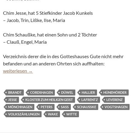
Chim Jesse, hat 5 Stiefkinder Jacob Kunkels
– Jacob, Trin, Lißke, Ilse, Maria
Chim Schaußke, hat einen Sohn und 2 Töchter
– Clauß, Engel, Maria
Verzeichnis derer die in des Gotteshauses Gute nicht mehr
befanden und an anderen Ohrten sich auffhalten:
Bauern in Vogtshagen 1666
weiterlesen
→
BRANDT
CORDSHAGEN
DÜWEL
HALLIER
HÜNEMÖRDER
JESSE
KLOSTER ZUM HEILIGEN GEIST
LAFRENTZ
LEVERENZ
MÖNCHHAGEN
PETERS
SASS
SCHAUSSKE
VOGTSHAGEN
VOLKSZÄHLUNGEN
WAKE
WITTE