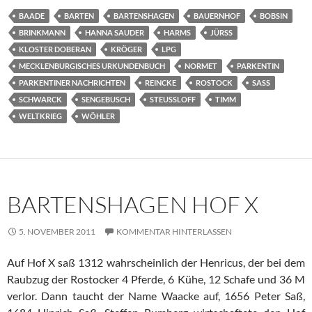
BAADE
BARTEN
BARTENSHAGEN
BAUERNHOF
BOBSIN
BRINKMANN
HANNA SAUDER
HARMS
JÜRSS
KLOSTER DOBERAN
KRÖGER
LPG
MECKLENBURGISCHES URKUNDENBUCH
NORMET
PARKENTIN
PARKENTINER NACHRICHTEN
REINCKE
ROSTOCK
SASS
SCHWARCK
SENGEBUSCH
STEUSSLOFF
TIMM
WELTKRIEG
WÖHLER
BARTENSHAGEN HOF X
5. NOVEMBER 2011
KOMMENTAR HINTERLASSEN
Auf Hof X saß 1312 wahrscheinlich der Henricus, der bei dem
Raubzug der Rostocker 4 Pferde, 6 Kühe, 12 Schafe und 36 M
verlor. Dann taucht der Name Waacke auf, 1656 Peter Saß,