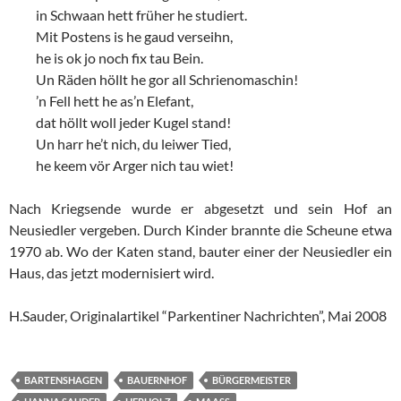
in Schwaan hett früher he studiert.
Mit Postens is he gaud verseihn,
he is ok jo noch fix tau Bein.
Un Räden höllt he gor all Schrienomaschin!
’n Fell hett he as’n Elefant,
dat höllt woll jeder Kugel stand!
Un harr he’t nich, du leiwer Tied,
he keem vör Arger nich tau wiet!
Nach Kriegsende wurde er abgesetzt und sein Hof an
Neusiedler vergeben. Durch Kinder brannte die Scheune etwa
1970 ab. Wo der Katen stand, bauter einer der Neusiedler ein
Haus, das jetzt modernisiert wird.
H.Sauder, Originalartikel “Parkentiner Nachrichten”, Mai 2008
BARTENSHAGEN
BAUERNHOF
BÜRGERMEISTER