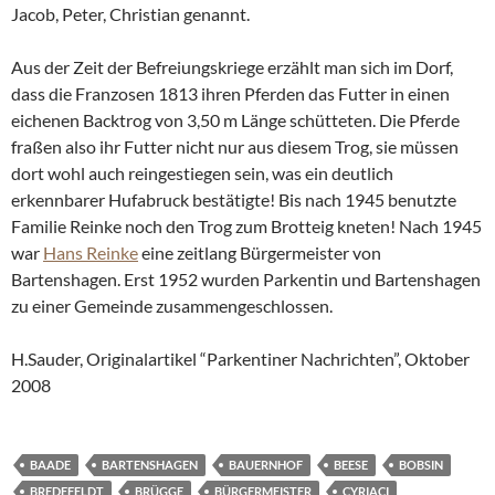
Jacob, Peter, Christian genannt.
Aus der Zeit der Befreiungskriege erzählt man sich im Dorf,
dass die Franzosen 1813 ihren Pferden das Futter in einen
eichenen Backtrog von 3,50 m Länge schütteten. Die Pferde
fraßen also ihr Futter nicht nur aus diesem Trog, sie müssen
dort wohl auch reingestiegen sein, was ein deutlich
erkennbarer Hufabruck bestätigte! Bis nach 1945 benutzte
Familie Reinke noch den Trog zum Brotteig kneten! Nach 1945
war
Hans Reinke
eine zeitlang Bürgermeister von
Bartenshagen. Erst 1952 wurden Parkentin und Bartenshagen
zu einer Gemeinde zusammengeschlossen.
H.Sauder, Originalartikel “Parkentiner Nachrichten”, Oktober
2008
BAADE
BARTENSHAGEN
BAUERNHOF
BEESE
BOBSIN
BREDEFELDT
BRÜGGE
BÜRGERMEISTER
CYRIACI