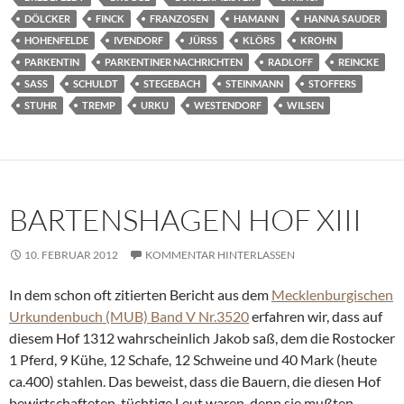
DÖLCKER
FINCK
FRANZOSEN
HAMANN
HANNA SAUDER
HOHENFELDE
IVENDORF
JÜRSS
KLÖRS
KROHN
PARKENTIN
PARKENTINER NACHRICHTEN
RADLOFF
REINCKE
SASS
SCHULDT
STEGEBACH
STEINMANN
STOFFERS
STUHR
TREMP
URKU
WESTENDORF
WILSEN
BARTENSHAGEN HOF XIII
10. FEBRUAR 2012
KOMMENTAR HINTERLASSEN
In dem schon oft zitierten Bericht aus dem
Mecklenburgischen
Urkundenbuch (MUB) Band V Nr.3520
erfahren wir, dass auf
diesem Hof 1312 wahrscheinlich Jakob saß, dem die Rostocker
1 Pferd, 9 Kühe, 12 Schafe, 12 Schweine und 40 Mark (heute
ca.400) stahlen. Das beweist, dass die Bauern, die diesen Hof
bewirtschafteten, tüchtige Leut waren, denn sie mußten