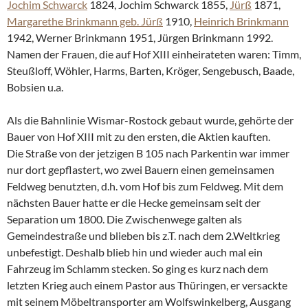
Jochim Schwarck
1824, Jochim Schwarck 1855,
Jürß
1871,
Margarethe Brinkmann geb. Jürß
1910,
Heinrich Brinkmann
1942, Werner Brinkmann 1951, Jürgen Brinkmann 1992.
Namen der Frauen, die auf Hof XIII einheirateten waren: Timm,
Steußloff, Wöhler, Harms, Barten, Kröger, Sengebusch, Baade,
Bobsien u.a.
Als die Bahnlinie Wismar-Rostock gebaut wurde, gehörte der
Bauer von Hof XIII mit zu den ersten, die Aktien kauften.
Die Straße von der jetzigen B 105 nach Parkentin war immer
nur dort gepflastert, wo zwei Bauern einen gemeinsamen
Feldweg benutzten, d.h. vom Hof bis zum Feldweg. Mit dem
nächsten Bauer hatte er die Hecke gemeinsam seit der
Separation um 1800. Die Zwischenwege galten als
Gemeindestraße und blieben bis z.T. nach dem 2.Weltkrieg
unbefestigt. Deshalb blieb hin und wieder auch mal ein
Fahrzeug im Schlamm stecken. So ging es kurz nach dem
letzten Krieg auch einem Pastor aus Thüringen, er versackte
mit seinem Möbeltransporter am Wolfswinkelberg, Ausgang