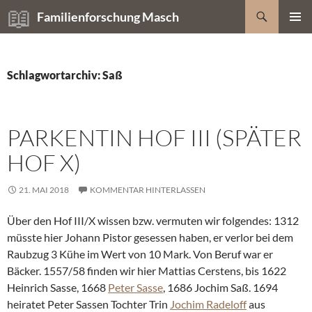
Zum
Suchen
Familienforschung Masch
Inhalt
PRIMÄR
springen
MENÜ
Schlagwortarchiv: Saß
PARKENTIN HOF III (SPÄTER
HOF X)
21. MAI 2018
KOMMENTAR HINTERLASSEN
Über den Hof III/X wissen bzw. vermuten wir folgendes: 1312
müsste hier Johann Pistor gesessen haben, er verlor bei dem
Raubzug 3 Kühe im Wert von 10 Mark. Von Beruf war er
Bäcker. 1557/58 finden wir hier Mattias Cerstens, bis 1622
Heinrich Sasse, 1668
Peter Sasse
, 1686 Jochim Saß. 1694
heiratet Peter Sassen Tochter Trin
Jochim Radeloff
aus