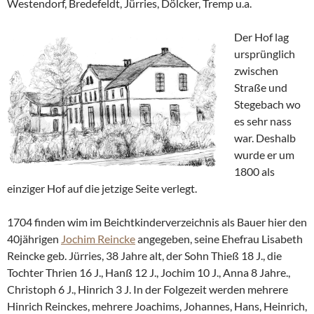
Westendorf, Bredefeldt, Jürries, Dölcker, Tremp u.a.
Der Hof lag
ursprünglich
zwischen
Straße und
Stegebach wo
es sehr nass
war. Deshalb
wurde er um
1800 als
einziger Hof auf die jetzige Seite verlegt.
1704 finden wim im Beichtkinderverzeichnis als Bauer hier den
40jährigen
Jochim Reincke
angegeben, seine Ehefrau Lisabeth
Reincke geb. Jürries, 38 Jahre alt, der Sohn Thieß 18 J., die
Tochter Thrien 16 J., Hanß 12 J., Jochim 10 J., Anna 8 Jahre.,
Christoph 6 J., Hinrich 3 J. In der Folgezeit werden mehrere
Hinrich Reinckes, mehrere Joachims, Johannes, Hans, Heinrich,