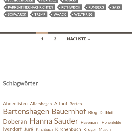
HANNA SAUDER
HERHOLZ
MAASS
PARKENTINER NACHRICHTEN
RETHWISCH
RUMBERG
SASS
SCHWARCK
TREMP
WAACK
WELTKRIEG
Beitragsnavigation
1
2
NÄCHSTE →
Schlagwörter
Ahnenlisten
Althof
Allershagen
Barten
Bartenshagen
Bauernhof
Blog
Dethloff
Hanna Sauder
Doberan
Havemann
Hohenfelde
Ivendorf
Jürß
Kirchenbuch
Kröger
Masch
Kirchbuch