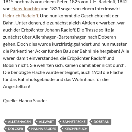
1815 nochmals von einem Peter, 1825 von J. H. Radeloff, 1842
von
Hans Joachim
und 1833 sogar von einem Interimswirt
Heinrich Radeloff
. Und nun kommt die Geschichte mit der
Bahn. Unter denen, die zunächst gleich Aktien erwarben, war
auch der Erbpächter Johann Radloff. Die Trasse sollte ja
zunächst über Allershagen-Bartenshagen nach Doberan
gehen. Doch dies wurde kurzfristig geändert und nun mussten
die Parkentiner Acker für den Bau der Bahnlinie hergeben! Alle
waren damit einverstanden, die Erbpächter Radloff und
Bobsin nicht. Sie wehrten sich, kamen damit aber nicht durch.
Die benötigte Fläche wurde enteignet, auch 1908 die Fläche
für das Bahnhofsgebäude und das Wohnhaus für die
Angestellten!
Quelle: Hanna Sauder
ALLERSHAGEN
ALLWART
BAHNSTRECKE
DOBERAN
DÖLCKER
HANNA SAUDER
KIRCHENBUCH