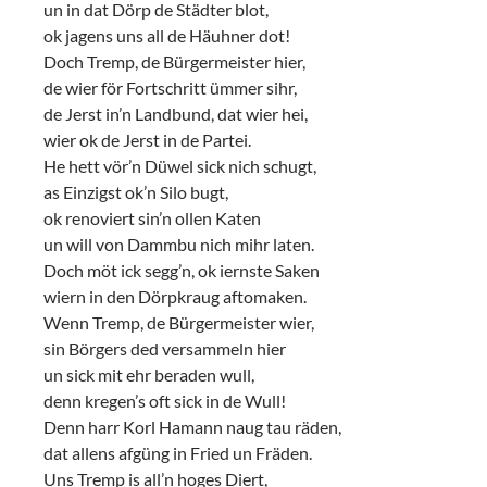
un in dat Dörp de Städter blot,
ok jagens uns all de Häuhner dot!
Doch Tremp, de Bürgermeister hier,
de wier för Fortschritt ümmer sihr,
de Jerst in’n Landbund, dat wier hei,
wier ok de Jerst in de Partei.
He hett vör’n Düwel sick nich schugt,
as Einzigst ok’n Silo bugt,
ok renoviert sin’n ollen Katen
un will von Dammbu nich mihr laten.
Doch möt ick segg’n, ok iernste Saken
wiern in den Dörpkraug aftomaken.
Wenn Tremp, de Bürgermeister wier,
sin Börgers ded versammeln hier
un sick mit ehr beraden wull,
denn kregen’s oft sick in de Wull!
Denn harr Korl Hamann naug tau räden,
dat allens afgüng in Fried un Fräden.
Uns Tremp is all’n hoges Diert,