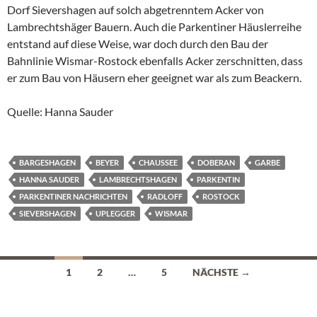
Dorf Sievershagen auf solch abgetrenntem Acker von
Lambrechtshäger Bauern. Auch die Parkentiner Häuslerreihe
entstand auf diese Weise, war doch durch den Bau der
Bahnlinie Wismar-Rostock ebenfalls Acker zerschnitten, dass
er zum Bau von Häusern eher geeignet war als zum Beackern.
Quelle: Hanna Sauder
BARGESHAGEN
BEYER
CHAUSSEE
DOBERAN
GARBE
HANNA SAUDER
LAMBRECHTSHAGEN
PARKENTIN
PARKENTINER NACHRICHTEN
RADLOFF
ROSTOCK
SIEVERSHAGEN
UPLEGGER
WISMAR
Beitragsnavigation
1
2
…
5
NÄCHSTE →