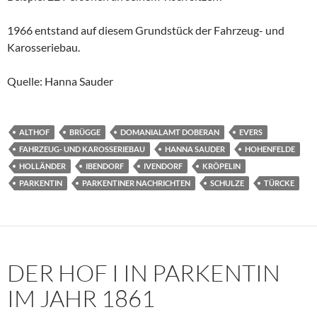
1966 entstand auf diesem Grundstück der Fahrzeug- und
Karosseriebau.
Quelle: Hanna Sauder
ALTHOF
BRÜGGE
DOMANIALAMT DOBERAN
EVERS
FAHRZEUG- UND KAROSSERIEBAU
HANNA SAUDER
HOHENFELDE
HOLLÄNDER
IBENDORF
IVENDORF
KRÖPELIN
PARKENTIN
PARKENTINER NACHRICHTEN
SCHULZE
TÜRCKE
DER HOF I IN PARKENTIN
IM JAHR 1861