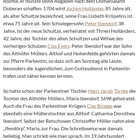
Rostke, er musste seine Abgaben nach dem Domanialamt
Doberan schaffen. 1704 wird
Jochim Holländer
, 85 Jahre alt,
als alter Schultze bezeichnet, seine Frau Lisbeth Kröpelins ist
etwa 75 Jahre alt. Sein Schwiegersohn
Peter Ibendorf
, 38
Jahre, ist der neue Schultze, verheiratet mit Thrien Holländers,
42 Jahre, der Tochter des alten Schultzen und Witwe des
vorherigen Schulzen
Clas Evers
. Peter Ibendorf war der Sohn
des Althöfer Müllers. Althof und Hohenfelde gehörten damals
zur Pfarre Parkentin, so dass sich am Sonntag alle Leute,
besonders die Jugendlichen, zum Gottesdienst in Parkentin
trafen und näher kennen lernten.
So hatte schon der Parkentiner Tischler
Hans Jacob Türcke
die
Tochter des Althöfer Müllers, Maria Ibendorf, 1698 geheiratet.
Auch die Frau des Parkentiner Krügers
Clas Brügge
war
ebenfalls eine Müllerstochter aus Althof: Catharina Dorothea
Ibendorf. Selbst der Retschower Christoffer Möller nahm eine
„Ifendörp“, Maria, zur Frau. Die Schreibweise war damals
beliebig. Man schrieb wie man sprach. Im 19.Jahrhundert