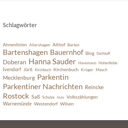
Schlagwörter
Ahnenlisten
Althof
Allershagen
Barten
Bartenshagen
Bauernhof
Blog
Dethloff
Hanna Sauder
Doberan
Havemann
Hohenfelde
Ivendorf
Jürß
Kirchenbuch
Kröger
Masch
Kirchbuch
Parkentin
Mecklenburg
Parkentiner Nachrichten
Reincke
Rostock
Saß
Volkszählungen
Schulze
Stuhr
Warnemünde
Westendorf
Wilsen