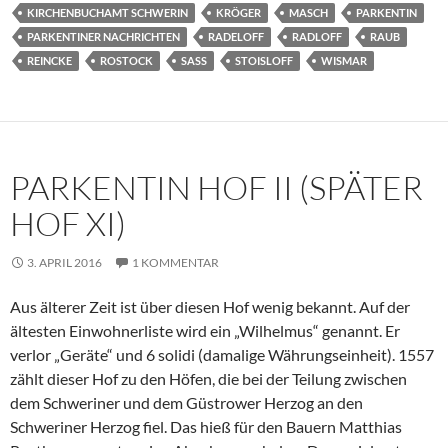
KIRCHENBUCHAMT SCHWERIN
KRÖGER
MASCH
PARKENTIN
PARKENTINER NACHRICHTEN
RADELOFF
RADLOFF
RAUB
REINCKE
ROSTOCK
SASS
STOISLOFF
WISMAR
PARKENTIN HOF II (SPÄTER
HOF XI)
3. APRIL 2016
1 KOMMENTAR
Aus älterer Zeit ist über diesen Hof wenig bekannt. Auf der
ältesten Einwohnerliste wird ein „Wilhelmus“ genannt. Er
verlor „Geräte“ und 6 solidi (damalige Währungseinheit). 1557
zählt dieser Hof zu den Höfen, die bei der Teilung zwischen
dem Schweriner und dem Güstrower Herzog an den
Schweriner Herzog fiel. Das hieß für den Bauern Matthias