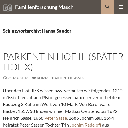
Zum
Suchen
Familienforschung Masch
Inhalt
PRIMÄR
springen
MENÜ
Schlagwortarchiv: Hanna Sauder
PARKENTIN HOF III (SPÄTER
HOF X)
21. MAI 2018
KOMMENTAR HINTERLASSEN
Über den Hof III/X wissen bzw. vermuten wir folgendes: 1312
müsste hier Johann Pistor gesessen haben, er verlor bei dem
Raubzug 3 Kühe im Wert von 10 Mark. Von Beruf war er
Bäcker. 1557/58 finden wir hier Mattias Cerstens, bis 1622
Heinrich Sasse, 1668
Peter Sasse
, 1686 Jochim Saß. 1694
heiratet Peter Sassen Tochter Trin
Jochim Radeloff
aus