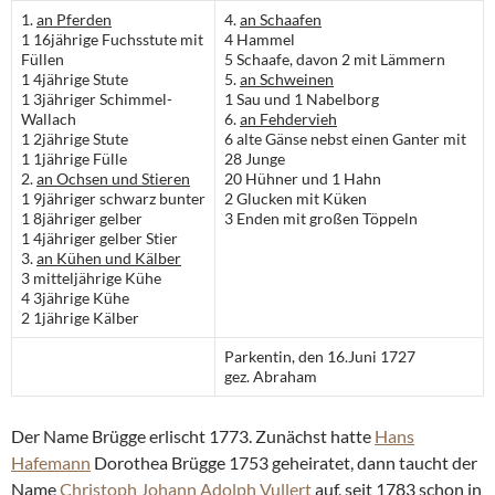
1.
an Pferden
4.
an Schaafen
1 16jährige Fuchsstute mit
4 Hammel
Füllen
5 Schaafe, davon 2 mit Lämmern
1 4jährige Stute
5.
an Schweinen
1 3jähriger Schimmel-
1 Sau und 1 Nabelborg
Wallach
6.
an Fehdervieh
1 2jährige Stute
6 alte Gänse nebst einen Ganter mit
1 1jährige Fülle
28 Junge
2.
an Ochsen und Stieren
20 Hühner und 1 Hahn
1 9jähriger schwarz bunter
2 Glucken mit Küken
1 8jähriger gelber
3 Enden mit großen Töppeln
1 4jähriger gelber Stier
3.
an Kühen und Kälber
3 mitteljährige Kühe
4 3jährige Kühe
2 1jährige Kälber
Parkentin, den 16.Juni 1727
gez. Abraham
Der Name Brügge erlischt 1773. Zunächst hatte
Hans
Hafemann
Dorothea Brügge 1753 geheiratet, dann taucht der
Name
Christoph Johann Adolph Vullert
auf, seit 1783 schon in