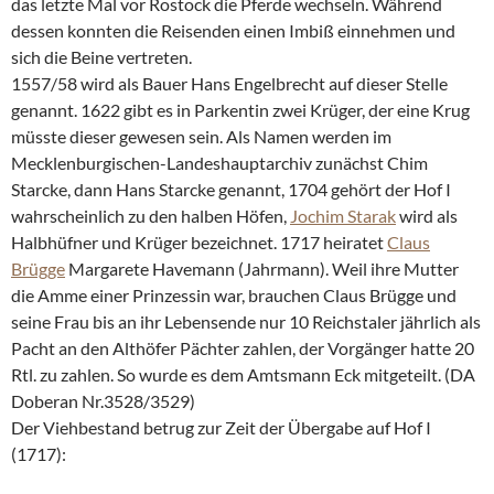
das letzte Mal vor Rostock die Pferde wechseln. Während
dessen konnten die Reisenden einen Imbiß einnehmen und
sich die Beine vertreten.
1557/58 wird als Bauer Hans Engelbrecht auf dieser Stelle
genannt. 1622 gibt es in Parkentin zwei Krüger, der eine Krug
müsste dieser gewesen sein. Als Namen werden im
Mecklenburgischen-Landeshauptarchiv zunächst Chim
Starcke, dann Hans Starcke genannt, 1704 gehört der Hof I
wahrscheinlich zu den halben Höfen,
Jochim Starak
wird als
Halbhüfner und Krüger bezeichnet. 1717 heiratet
Claus
Brügge
Margarete Havemann (Jahrmann). Weil ihre Mutter
die Amme einer Prinzessin war, brauchen Claus Brügge und
seine Frau bis an ihr Lebensende nur 10 Reichstaler jährlich als
Pacht an den Althöfer Pächter zahlen, der Vorgänger hatte 20
Rtl. zu zahlen. So wurde es dem Amtsmann Eck mitgeteilt. (DA
Doberan Nr.3528/3529)
Der Viehbestand betrug zur Zeit der Übergabe auf Hof I
(1717):