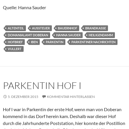
Quelle: Hanna Sauder
ALTENTEIL
AUSSTEUER
BAUERNHOF
BRANDKASSE
DOMANIALAMT DOBERAN
HANNA SAUDER
HEILIGENDAMM
HOFBRIEF
IBEN
PARKENTIN
PARKENTINER NACHRICHTEN
VULLERT
PARKENTIN HOF I
5. DEZEMBER 2015
KOMMENTAR HINTERLASSEN
Hof I war in Parkentin der erste Hof, wenn man von Doberan
kommend in das Dorf herein kam. Deshalb war dieser Hof
durch die Jahrhunderte Poststation, hier konnte der Postillion