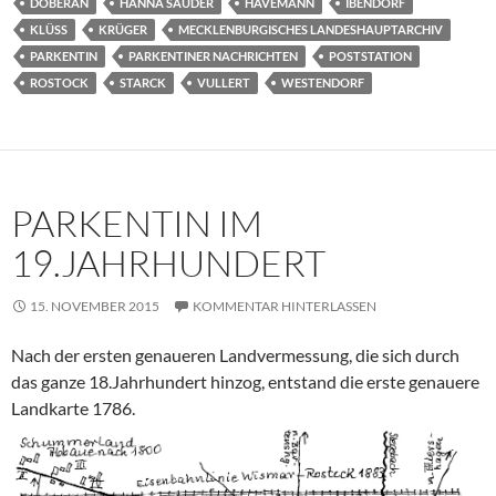
DOBERAN
HANNA SAUDER
HAVEMANN
IBENDORF
KLÜSS
KRÜGER
MECKLENBURGISCHES LANDESHAUPTARCHIV
PARKENTIN
PARKENTINER NACHRICHTEN
POSTSTATION
ROSTOCK
STARCK
VULLERT
WESTENDORF
PARKENTIN IM
19.JAHRHUNDERT
15. NOVEMBER 2015
KOMMENTAR HINTERLASSEN
Nach der ersten genaueren Landvermessung, die sich durch
das ganze 18.Jahrhundert hinzog, entstand die erste genauere
Landkarte 1786.