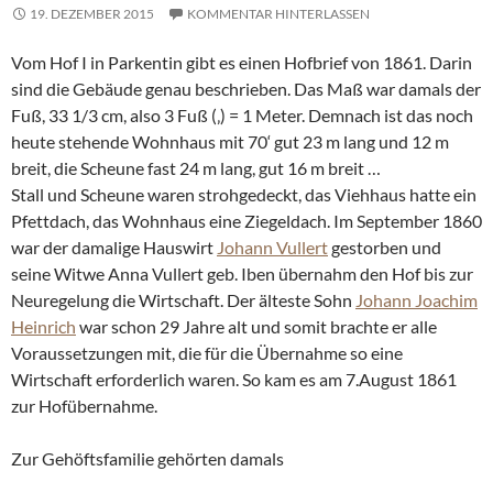
19. DEZEMBER 2015
KOMMENTAR HINTERLASSEN
Vom Hof I in Parkentin gibt es einen Hofbrief von 1861. Darin
sind die Gebäude genau beschrieben. Das Maß war damals der
Fuß, 33 1/3 cm, also 3 Fuß (‚) = 1 Meter. Demnach ist das noch
heute stehende Wohnhaus mit 70‘ gut 23 m lang und 12 m
breit, die Scheune fast 24 m lang, gut 16 m breit …
Stall und Scheune waren strohgedeckt, das Viehhaus hatte ein
Pfettdach, das Wohnhaus eine Ziegeldach. Im September 1860
war der damalige Hauswirt
Johann Vullert
gestorben und
seine Witwe Anna Vullert geb. Iben übernahm den Hof bis zur
Neuregelung die Wirtschaft. Der älteste Sohn
Johann Joachim
Heinrich
war schon 29 Jahre alt und somit brachte er alle
Voraussetzungen mit, die für die Übernahme so eine
Wirtschaft erforderlich waren. So kam es am 7.August 1861
zur Hofübernahme.
Zur Gehöftsfamilie gehörten damals