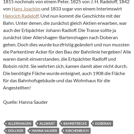
1815 nochmals von einem Peter, 1825 von J. H. Radeloff, 1842
von
Hans Joachim
und 1833 sogar von einem Interimswirt
Heinrich Radeloff
. Und nun kommt die Geschichte mit der
Bahn. Unter denen, die zunächst gleich Aktien erwarben, war
auch der Erbpächter Johann Radloff. Die Trasse sollte ja
zunächst über Allershagen-Bartenshagen nach Doberan
gehen. Doch dies wurde kurzfristig geändert und nun mussten
die Parkentiner Acker für den Bau der Bahnlinie hergeben! Alle
waren damit einverstanden, die Erbpächter Radloff und
Bobsin nicht. Sie wehrten sich, kamen damit aber nicht durch.
Die benötigte Fläche wurde enteignet, auch 1908 die Fläche
für das Bahnhofsgebäude und das Wohnhaus für die
Angestellten!
Quelle: Hanna Sauder
ALLERSHAGEN
ALLWART
BAHNSTRECKE
DOBERAN
DÖLCKER
HANNA SAUDER
KIRCHENBUCH