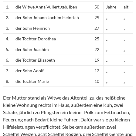
1.
die Witwe Anna Vullert geb. Iben
50
Jahre
alt
2.
der Sohn Johann Jochim Heinrich
29
„
„
3.
der Sohn Heinrich
27
„
„
4.
die Tochter Dorothea
25
„
„
5.
der Sohn Joachim
22
„
„
6.
die Tochter Elisabeth
19
„
„
7.
der Sohn Adolf
12
„
„
8.
die Tochter Marie
10
„
„
Der Mutter stand als Witwe das Altenteil zu, das heißt eine
kleine Wohnung rechts im Haus, außerdem eine Kuh, zwei
Schafe, jährlich zu Pfingsten ein kleiner Pölk zum Fettmachen,
Feuerung nach Bedarf, kleine Fuhren. Dafür war sie zu kleinen
Hilfeleistungen verpflichtet. Sie bekam außerdem zwei
Scheffel Weizen, acht Scheffel Roggen, drei Scheffel Gerste und