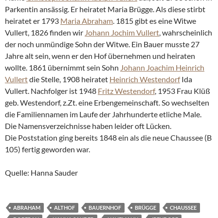
Parkentin ansässig. Er heiratet Maria Brügge. Als diese stirbt
heiratet er 1793
Maria Abraham
. 1815 gibt es eine Witwe
Vullert, 1826 finden wir
Johann Jochim Vullert
, wahrscheinlich
der noch unmündige Sohn der Witwe. Ein Bauer musste 27
Jahre alt sein, wenn er den Hof übernehmen und heiraten
wollte. 1861 übernimmt sein Sohn
Johann Joachim Heinrich
Vullert
die Stelle, 1908 heiratet
Heinrich Westendorf
Ida
Vullert. Nachfolger ist 1948
Fritz Westendorf
, 1953 Frau Klüß
geb. Westendorf, z.Zt. eine Erbengemeinschaft. So wechselten
die Familiennamen im Laufe der Jahrhunderte etliche Male.
Die Namensverzeichnisse haben leider oft Lücken.
Die Poststation ging bereits 1848 ein als die neue Chaussee (B
105) fertig geworden war.
Quelle: Hanna Sauder
ABRAHAM
ALTHOF
BAUERNHOF
BRÜGGE
CHAUSSEE