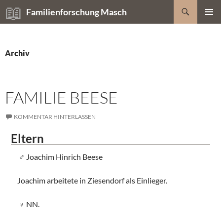
Zum
Suchen
Familienforschung Masch
Inhalt
PRIMÄR
springen
MENÜ
Archiv
FAMILIE BEESE
KOMMENTAR HINTERLASSEN
Eltern
Joachim Hinrich Beese
Joachim arbeitete in Ziesendorf als Einlieger.
NN.