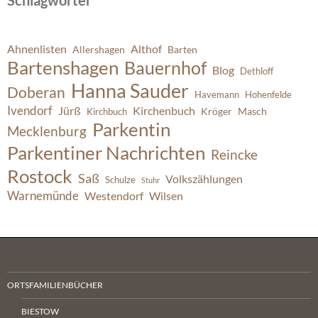
Schlagwörter
Ahnenlisten
Althof
Allershagen
Barten
Bartenshagen
Bauernhof
Blog
Dethloff
Hanna Sauder
Doberan
Havemann
Hohenfelde
Ivendorf
Jürß
Kirchenbuch
Kröger
Masch
Kirchbuch
Parkentin
Mecklenburg
Parkentiner Nachrichten
Reincke
Rostock
Saß
Volkszählungen
Schulze
Stuhr
Warnemünde
Westendorf
Wilsen
ORTSFAMILIENBÜCHER
BIESTOW