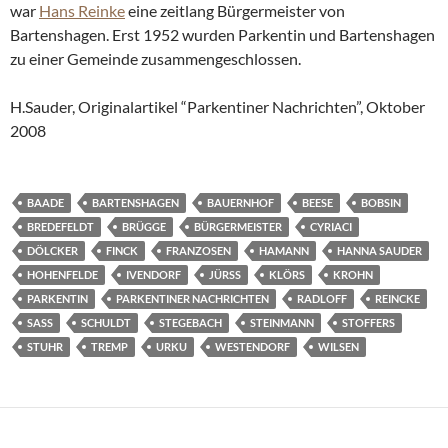
war
Hans Reinke
eine zeitlang Bürgermeister von
Bartenshagen. Erst 1952 wurden Parkentin und Bartenshagen
zu einer Gemeinde zusammengeschlossen.
H.Sauder, Originalartikel “Parkentiner Nachrichten”, Oktober
2008
BAADE
BARTENSHAGEN
BAUERNHOF
BEESE
BOBSIN
BREDEFELDT
BRÜGGE
BÜRGERMEISTER
CYRIACI
DÖLCKER
FINCK
FRANZOSEN
HAMANN
HANNA SAUDER
HOHENFELDE
IVENDORF
JÜRSS
KLÖRS
KROHN
PARKENTIN
PARKENTINER NACHRICHTEN
RADLOFF
REINCKE
SASS
SCHULDT
STEGEBACH
STEINMANN
STOFFERS
STUHR
TREMP
URKU
WESTENDORF
WILSEN