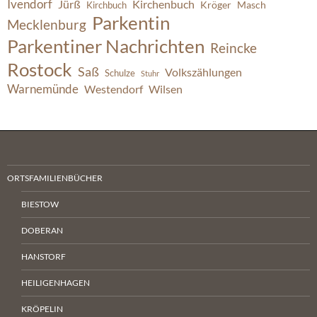
Ivendorf
Jürß
Kirchenbuch
Kröger
Masch
Kirchbuch
Parkentin
Mecklenburg
Parkentiner Nachrichten
Reincke
Rostock
Saß
Volkszählungen
Schulze
Stuhr
Warnemünde
Westendorf
Wilsen
ORTSFAMILIENBÜCHER
BIESTOW
DOBERAN
HANSTORF
HEILIGENHAGEN
KRÖPELIN