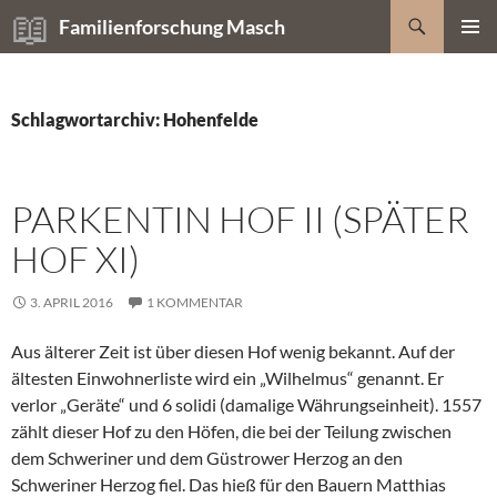
Zum
Suchen
Familienforschung Masch
Inhalt
PRIMÄR
springen
MENÜ
Schlagwortarchiv: Hohenfelde
PARKENTIN HOF II (SPÄTER
HOF XI)
3. APRIL 2016
1 KOMMENTAR
Aus älterer Zeit ist über diesen Hof wenig bekannt. Auf der
ältesten Einwohnerliste wird ein „Wilhelmus“ genannt. Er
verlor „Geräte“ und 6 solidi (damalige Währungseinheit). 1557
zählt dieser Hof zu den Höfen, die bei der Teilung zwischen
dem Schweriner und dem Güstrower Herzog an den
Schweriner Herzog fiel. Das hieß für den Bauern Matthias