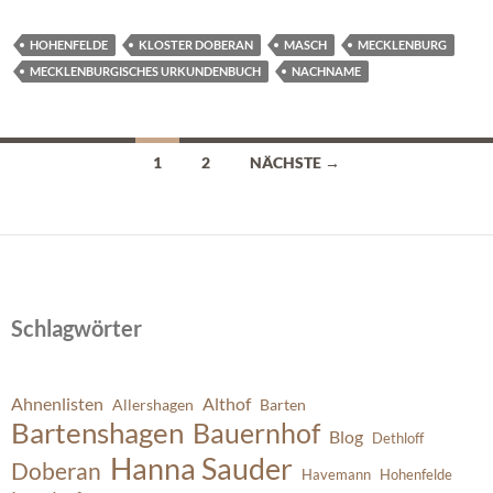
HOHENFELDE
KLOSTER DOBERAN
MASCH
MECKLENBURG
MECKLENBURGISCHES URKUNDENBUCH
NACHNAME
Beitragsnavigation
1
2
NÄCHSTE →
Schlagwörter
Ahnenlisten
Althof
Allershagen
Barten
Bartenshagen
Bauernhof
Blog
Dethloff
Hanna Sauder
Doberan
Havemann
Hohenfelde