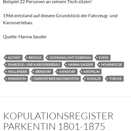
Beispiel 22 Personen an seinem Tisch sitzen!
1966 entstand auf diesem Grundstück der Fahrzeug- und
Karosseriebau.
Quelle: Hanna Sauder
ALTHOF
BRÜGGE
DOMANIALAMT DOBERAN
EVERS
FAHRZEUG- UND KAROSSERIEBAU
HANNA SAUDER
HOHENFELDE
HOLLÄNDER
IBENDORF
IVENDORF
KRÖPELIN
PARKENTIN
PARKENTINER NACHRICHTEN
SCHULZE
TÜRCKE
KOPULATIONSREGISTER
PARKENTIN 1801-1875