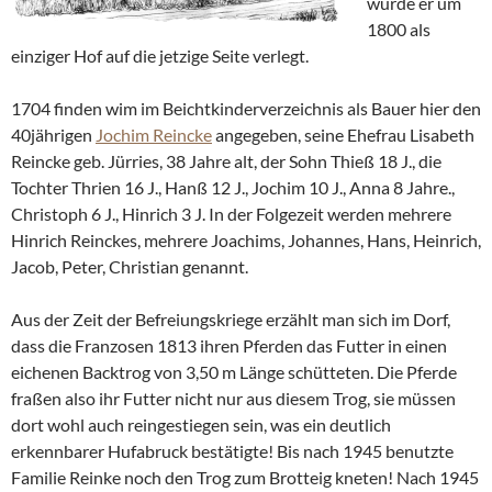
wurde er um
1800 als
einziger Hof auf die jetzige Seite verlegt.
1704 finden wim im Beichtkinderverzeichnis als Bauer hier den
40jährigen
Jochim Reincke
angegeben, seine Ehefrau Lisabeth
Reincke geb. Jürries, 38 Jahre alt, der Sohn Thieß 18 J., die
Tochter Thrien 16 J., Hanß 12 J., Jochim 10 J., Anna 8 Jahre.,
Christoph 6 J., Hinrich 3 J. In der Folgezeit werden mehrere
Hinrich Reinckes, mehrere Joachims, Johannes, Hans, Heinrich,
Jacob, Peter, Christian genannt.
Aus der Zeit der Befreiungskriege erzählt man sich im Dorf,
dass die Franzosen 1813 ihren Pferden das Futter in einen
eichenen Backtrog von 3,50 m Länge schütteten. Die Pferde
fraßen also ihr Futter nicht nur aus diesem Trog, sie müssen
dort wohl auch reingestiegen sein, was ein deutlich
erkennbarer Hufabruck bestätigte! Bis nach 1945 benutzte
Familie Reinke noch den Trog zum Brotteig kneten! Nach 1945