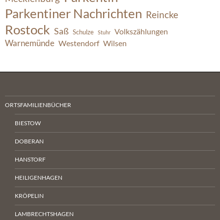
Parkentiner Nachrichten
Reincke
Rostock
Saß
Volkszählungen
Schulze
Stuhr
Warnemünde
Westendorf
Wilsen
ORTSFAMILIENBÜCHER
BIESTOW
DOBERAN
HANSTORF
HEILIGENHAGEN
KRÖPELIN
LAMBRECHTSHAGEN