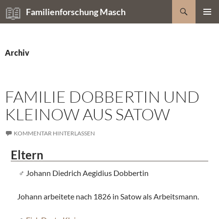
Zum
Suchen
Familienforschung Masch
Inhalt
PRIMÄR
springen
MENÜ
Archiv
FAMILIE DOBBERTIN UND
KLEINOW AUS SATOW
KOMMENTAR HINTERLASSEN
Eltern
Johann Diedrich Aegidius Dobbertin
Johann arbeitete nach 1826 in Satow als Arbeitsmann.