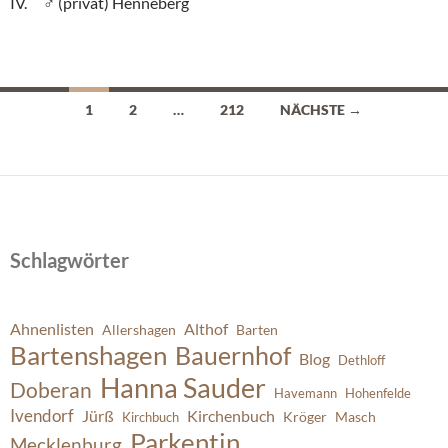
(privat) Henneberg
Beitragsnavigation
1
2
…
212
NÄCHSTE →
Schlagwörter
Ahnenlisten
Althof
Allershagen
Barten
Bartenshagen
Bauernhof
Blog
Dethloff
Hanna Sauder
Doberan
Havemann
Hohenfelde
Ivendorf
Jürß
Kirchenbuch
Kröger
Masch
Kirchbuch
Parkentin
Mecklenburg