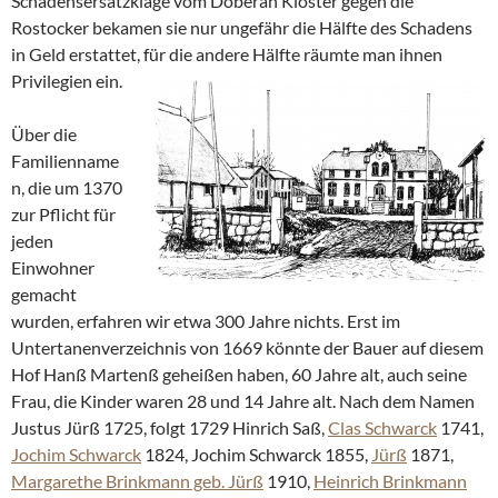
Schadensersatzklage vom Doberan Kloster gegen die
Rostocker bekamen sie nur ungefähr die Hälfte des Schadens
in Geld erstattet, für die andere Hälfte räumte man ihnen
Privilegien ein.
Über die
Familienname
n, die um 1370
zur Pflicht für
jeden
Einwohner
gemacht
wurden, erfahren wir etwa 300 Jahre nichts. Erst im
Untertanenverzeichnis von 1669 könnte der Bauer auf diesem
Hof Hanß Martenß geheißen haben, 60 Jahre alt, auch seine
Frau, die Kinder waren 28 und 14 Jahre alt. Nach dem Namen
Justus Jürß 1725, folgt 1729 Hinrich Saß,
Clas Schwarck
1741,
Jochim Schwarck
1824, Jochim Schwarck 1855,
Jürß
1871,
Margarethe Brinkmann geb. Jürß
1910,
Heinrich Brinkmann