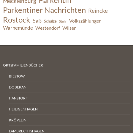
Parkentin
Mecklenburg
Parkentiner Nachrichten
Reincke
Rostock
Saß
Volkszählungen
Schulze
Stuhr
Warnemünde
Westendorf
Wilsen
ORTSFAMILIENBÜCHER
BIESTOW
DOBERAN
HANSTORF
HEILIGENHAGEN
KRÖPELIN
LAMBRECHTSHAGEN