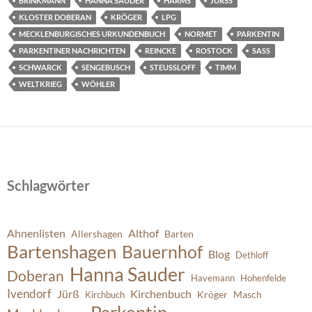
BRINKMANN
HANNA SAUDER
HARMS
JÜRSS
KLOSTER DOBERAN
KRÖGER
LPG
MECKLENBURGISCHES URKUNDENBUCH
NORMET
PARKENTIN
PARKENTINER NACHRICHTEN
REINCKE
ROSTOCK
SASS
SCHWARCK
SENGEBUSCH
STEUSSLOFF
TIMM
WELTKRIEG
WÖHLER
Schlagwörter
Ahnenlisten
Althof
Allershagen
Barten
Bartenshagen
Bauernhof
Blog
Dethloff
Hanna Sauder
Doberan
Havemann
Hohenfelde
Ivendorf
Jürß
Kirchenbuch
Kröger
Masch
Kirchbuch