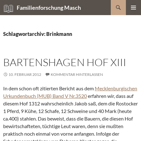
Zum
Suchen
Familienforschung Masch
Inhalt
PRIMÄR
springen
MENÜ
Schlagwortarchiv: Brinkmann
BARTENSHAGEN HOF XIII
10. FEBRUAR 2012
KOMMENTAR HINTERLASSEN
In dem schon oft zitierten Bericht aus dem
Mecklenburgischen
Urkundenbuch (MUB) Band V Nr.3520
erfahren wir, dass auf
diesem Hof 1312 wahrscheinlich Jakob saß, dem die Rostocker
1 Pferd, 9 Kühe, 12 Schafe, 12 Schweine und 40 Mark (heute
ca.400) stahlen. Das beweist, dass die Bauern, die diesen Hof
bewirtschafteten, tüchtige Leut waren, denn sie mußten
praktisch noch einmal von vorne anfangen. Infolge der