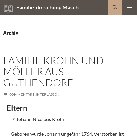
Zum
Suchen
Familienforschung Masch
Inhalt
PRIMÄR
springen
MENÜ
Archiv
FAMILIE KROHN UND
MÖLLER AUS
GUTHENDORF
KOMMENTAR HINTERLASSEN
Eltern
Johann Nicolaus Krohn
Geboren wurde Johann ungefähr 1764. Verstorben ist