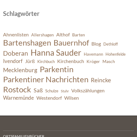
Schlagwörter
Ahnenlisten
Althof
Allershagen
Barten
Bartenshagen
Bauernhof
Blog
Dethloff
Hanna Sauder
Doberan
Havemann
Hohenfelde
Ivendorf
Jürß
Kirchenbuch
Kröger
Masch
Kirchbuch
Parkentin
Mecklenburg
Parkentiner Nachrichten
Reincke
Rostock
Saß
Volkszählungen
Schulze
Stuhr
Warnemünde
Westendorf
Wilsen
ORTSFAMILIENBÜCHER