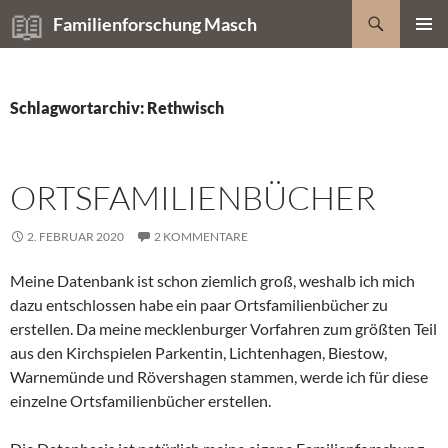
Zum
Suchen
Familienforschung Masch
Inhalt
PRIMÄR
springen
MENÜ
Schlagwortarchiv: Rethwisch
ORTSFAMILIENBÜCHER
2. FEBRUAR 2020
2 KOMMENTARE
Meine Datenbank ist schon ziemlich groß, weshalb ich mich
dazu entschlossen habe ein paar Ortsfamilienbücher zu
erstellen. Da meine mecklenburger Vorfahren zum größten Teil
aus den Kirchspielen Parkentin, Lichtenhagen, Biestow,
Warnemünde und Rövershagen stammen, werde ich für diese
einzelne Ortsfamilienbücher erstellen.