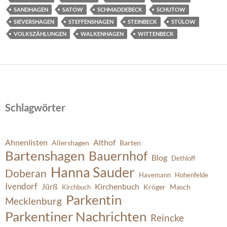
SANDHAGEN
SATOW
SCHMADDEBECK
SCHUTOW
SIEVERSHAGEN
STEFFENSHAGEN
STEINBECK
STÜLOW
VOLKSZÄHLUNGEN
WALKENHAGEN
WITTENBECK
Schlagwörter
Ahnenlisten
Althof
Allershagen
Barten
Bartenshagen
Bauernhof
Blog
Dethloff
Hanna Sauder
Doberan
Havemann
Hohenfelde
Ivendorf
Jürß
Kirchenbuch
Kröger
Masch
Kirchbuch
Parkentin
Mecklenburg
Parkentiner Nachrichten
Reincke