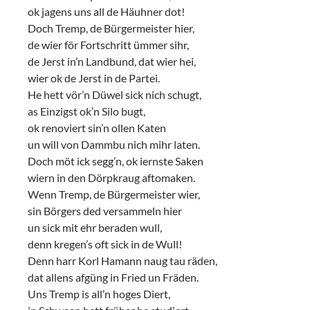
ok jagens uns all de Häuhner dot!
Doch Tremp, de Bürgermeister hier,
de wier för Fortschritt ümmer sihr,
de Jerst in’n Landbund, dat wier hei,
wier ok de Jerst in de Partei.
He hett vör’n Düwel sick nich schugt,
as Einzigst ok’n Silo bugt,
ok renoviert sin’n ollen Katen
un will von Dammbu nich mihr laten.
Doch möt ick segg’n, ok iernste Saken
wiern in den Dörpkraug aftomaken.
Wenn Tremp, de Bürgermeister wier,
sin Börgers ded versammeln hier
un sick mit ehr beraden wull,
denn kregen’s oft sick in de Wull!
Denn harr Korl Hamann naug tau räden,
dat allens afgüng in Fried un Fräden.
Uns Tremp is all’n hoges Diert,