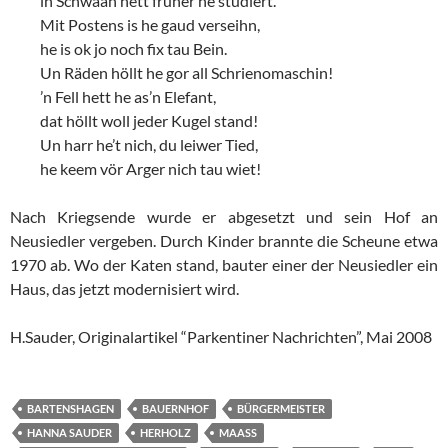
in Schwaan hett früher he studiert.
Mit Postens is he gaud verseihn,
he is ok jo noch fix tau Bein.
Un Räden höllt he gor all Schrienomaschin!
’n Fell hett he as’n Elefant,
dat höllt woll jeder Kugel stand!
Un harr he’t nich, du leiwer Tied,
he keem vör Arger nich tau wiet!
Nach Kriegsende wurde er abgesetzt und sein Hof an
Neusiedler vergeben. Durch Kinder brannte die Scheune etwa
1970 ab. Wo der Katen stand, bauter einer der Neusiedler ein
Haus, das jetzt modernisiert wird.
H.Sauder, Originalartikel “Parkentiner Nachrichten”, Mai 2008
BARTENSHAGEN
BAUERNHOF
BÜRGERMEISTER
HANNA SAUDER
HERHOLZ
MAASS