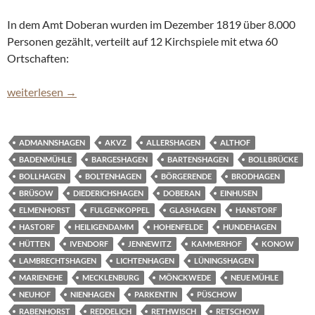
In dem Amt Doberan wurden im Dezember 1819 über 8.000
Personen gezählt, verteilt auf 12 Kirchspiele mit etwa 60
Ortschaften:
Doberaner Volkszählung von 1819 online
weiterlesen
→
ADMANNSHAGEN
AKVZ
ALLERSHAGEN
ALTHOF
BADENMÜHLE
BARGESHAGEN
BARTENSHAGEN
BOLLBRÜCKE
BOLLHAGEN
BOLTENHAGEN
BÖRGERENDE
BRODHAGEN
BRÜSOW
DIEDERICHSHAGEN
DOBERAN
EINHUSEN
ELMENHORST
FULGENKOPPEL
GLASHAGEN
HANSTORF
HASTORF
HEILIGENDAMM
HOHENFELDE
HUNDEHAGEN
HÜTTEN
IVENDORF
JENNEWITZ
KAMMERHOF
KONOW
LAMBRECHTSHAGEN
LICHTENHAGEN
LÜNINGSHAGEN
MARIENEHE
MECKLENBURG
MÖNCKWEDE
NEUE MÜHLE
NEUHOF
NIENHAGEN
PARKENTIN
PÜSCHOW
RABENHORST
REDDELICH
RETHWISCH
RETSCHOW