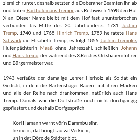
ziemlich runter, deshalb setzten die Doberaner Beamten ihn ab
und boten
Bartholomäus Trempe
aus Rethwisch 1698 den Hof
X an. Dieser Name bleibt mit dem Hof fast ununterbrochen
verbunden bis Mitte des 20. Jahrhunderts. 1731
Jochim
Tremp
, 1740 und 1768
Hinrich Tremp
, 1789 heiratete
Hans
Schwark
die Elisabeth Tremp, es folgt 1855
Jochim Trempke
,
Hufenpächterin
Maaß
ohne Jahreszahl, schließlich
Johann
und
Hans Tremp
, der während des 3.Reiches Ortsbauernführer
und Bürgermeister war.
1943 verfaßte der damalige Lehrer Herholz als Soldat ein
Gedicht, in dem die Bartenshäger Bauern mit ihren Macken
und alle der Reihe nach drankommen, natürlich auch Hans
Tremp. Damals war die Dorfstraße noch nicht durchgängig
gepflastert und deshalb Dorfgespräch:
Korl Hamann warnt vör’n Dammbu sihr,
he meint, dat bringt tau väl Verkiehr,
un in dat Dörp de Städter blot,