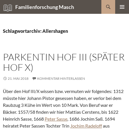
Zum
Suchen
Familienforschung Masch
Inhalt
PRIMÄR
springen
MENÜ
Schlagwortarchiv: Allershagen
PARKENTIN HOF III (SPÄTER
HOF X)
21. MAI 2018
KOMMENTAR HINTERLASSEN
Über den Hof III/X wissen bzw. vermuten wir folgendes: 1312
müsste hier Johann Pistor gesessen haben, er verlor bei dem
Raubzug 3 Kühe im Wert von 10 Mark. Von Beruf war er
Bäcker. 1557/58 finden wir hier Mattias Cerstens, bis 1622
Heinrich Sasse, 1668
Peter Sasse
, 1686 Jochim Saß. 1694
heiratet Peter Sassen Tochter Trin
Jochim Radeloff
aus