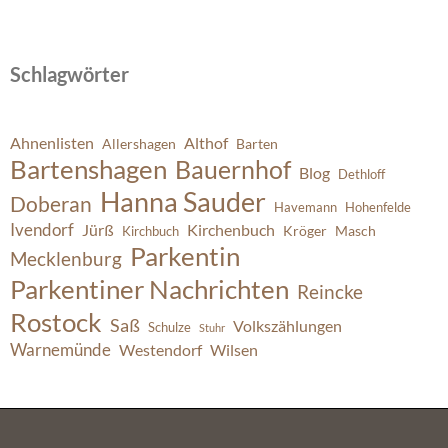
Schlagwörter
Ahnenlisten
Althof
Allershagen
Barten
Bartenshagen
Bauernhof
Blog
Dethloff
Hanna Sauder
Doberan
Havemann
Hohenfelde
Ivendorf
Jürß
Kirchenbuch
Kröger
Masch
Kirchbuch
Parkentin
Mecklenburg
Parkentiner Nachrichten
Reincke
Rostock
Saß
Volkszählungen
Schulze
Stuhr
Warnemünde
Westendorf
Wilsen