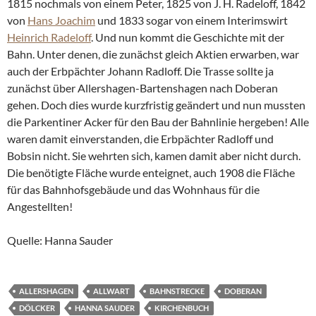
1815 nochmals von einem Peter, 1825 von J. H. Radeloff, 1842
von
Hans Joachim
und 1833 sogar von einem Interimswirt
Heinrich Radeloff
. Und nun kommt die Geschichte mit der
Bahn. Unter denen, die zunächst gleich Aktien erwarben, war
auch der Erbpächter Johann Radloff. Die Trasse sollte ja
zunächst über Allershagen-Bartenshagen nach Doberan
gehen. Doch dies wurde kurzfristig geändert und nun mussten
die Parkentiner Acker für den Bau der Bahnlinie hergeben! Alle
waren damit einverstanden, die Erbpächter Radloff und
Bobsin nicht. Sie wehrten sich, kamen damit aber nicht durch.
Die benötigte Fläche wurde enteignet, auch 1908 die Fläche
für das Bahnhofsgebäude und das Wohnhaus für die
Angestellten!
Quelle: Hanna Sauder
ALLERSHAGEN
ALLWART
BAHNSTRECKE
DOBERAN
DÖLCKER
HANNA SAUDER
KIRCHENBUCH