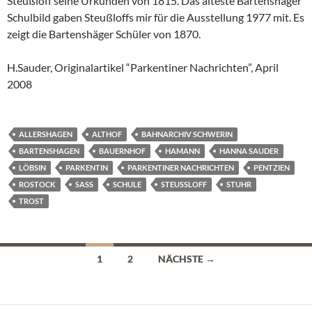
Steußloff seine Urkunden von 1815. Das älteste Bartenshäger
Schulbild gaben Steußloffs mir für die Ausstellung 1977 mit. Es
zeigt die Bartenshäger Schüler von 1870.
H.Sauder, Originalartikel “Parkentiner Nachrichten”, April
2008
ALLERSHAGEN
ALTHOF
BAHNARCHIV SCHWERIN
BARTENSHAGEN
BAUERNHOF
HAMANN
HANNA SAUDER
LÖBSIN
PARKENTIN
PARKENTINER NACHRICHTEN
PENTZIEN
ROSTOCK
SASS
SCHULE
STEUSSLOFF
STUHR
TROST
Beitragsnavigation
1
2
NÄCHSTE →