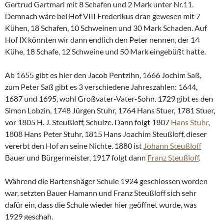
Gertrud Gartmari mit 8 Schafen und 2 Mark unter Nr.11.
Demnach wäre bei Hof VIII Frederikus dran gewesen mit 7
Kühen, 18 Schafen, 10 Schweinen und 30 Mark Schaden. Auf
Hof IX könnten wir dann endlich den Peter nennen, der 14
Kühe, 18 Schafe, 12 Schweine und 50 Mark eingebüßt hatte.
Ab 1655 gibt es hier den Jacob Pentzihn, 1666 Jochim Saß,
zum Peter Saß gibt es 3 verschiedene Jahreszahlen: 1644,
1687 und 1695, wohl Großvater-Vater-Sohn. 1729 gibt es den
Simon Lobzin, 1748 Jürgen Stuhr, 1764 Hans Stuer, 1781 Stuer,
vor 1805 H. J. Steußloff, Schulze. Dann folgt 1807
Hans Stuhr
,
1808 Hans Peter Stuhr, 1815 Hans Joachim Steußloff, dieser
vererbt den Hof an seine Nichte. 1880 ist
Johann Steußloff
Bauer und Bürgermeister, 1917 folgt dann
Franz Steußloff
.
Während die Bartenshäger Schule 1924 geschlossen worden
war, setzten Bauer Hamann und Franz Steußloff sich sehr
dafür ein, dass die Schule wieder hier geöffnet wurde, was
1929 geschah.