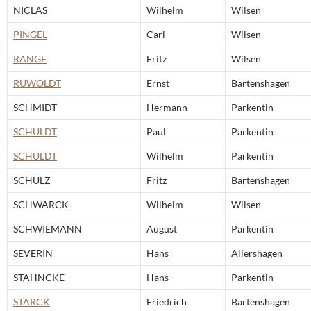
NICLAS
Wilhelm
Wilsen
PINGEL
Carl
Wilsen
RANGE
Fritz
Wilsen
RUWOLDT
Ernst
Bartenshagen
SCHMIDT
Hermann
Parkentin
SCHULDT
Paul
Parkentin
SCHULDT
Wilhelm
Parkentin
SCHULZ
Fritz
Bartenshagen
SCHWARCK
Wilhelm
Wilsen
SCHWIEMANN
August
Parkentin
SEVERIN
Hans
Allershagen
STAHNCKE
Hans
Parkentin
STARCK
Friedrich
Bartenshagen