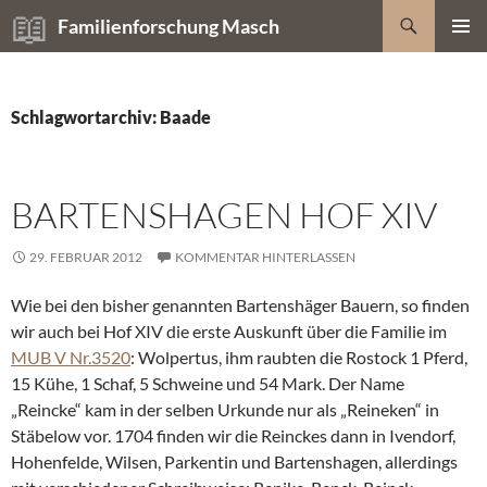
Zum
Suchen
Familienforschung Masch
Inhalt
PRIMÄR
springen
MENÜ
Schlagwortarchiv: Baade
BARTENSHAGEN HOF XIV
29. FEBRUAR 2012
KOMMENTAR HINTERLASSEN
Wie bei den bisher genannten Bartenshäger Bauern, so finden
wir auch bei Hof XIV die erste Auskunft über die Familie im
MUB V Nr.3520
: Wolpertus, ihm raubten die Rostock 1 Pferd,
15 Kühe, 1 Schaf, 5 Schweine und 54 Mark. Der Name
„Reincke“ kam in der selben Urkunde nur als „Reineken“ in
Stäbelow vor. 1704 finden wir die Reinckes dann in Ivendorf,
Hohenfelde, Wilsen, Parkentin und Bartenshagen, allerdings