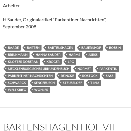
Arbeiter.
H.Sauder, Originalartikel “Parkentiner Nachrichten”,
September 2008
BAADE
BARTEN
BARTENSHAGEN
BAUERNHOF
BOBSIN
BRINKMANN
HANNA SAUDER
HARMS
JÜRSS
KLOSTER DOBERAN
KRÖGER
LPG
MECKLENBURGISCHES URKUNDENBUCH
NORMET
PARKENTIN
PARKENTINER NACHRICHTEN
REINCKE
ROSTOCK
SASS
SCHWARCK
SENGEBUSCH
STEUSSLOFF
TIMM
WELTKRIEG
WÖHLER
BARTENSHAGEN HOF VII