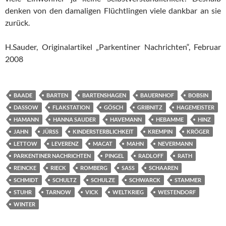
denken von den damaligen Flüchtlingen viele dankbar an sie
zurück.
H.Sauder, Originalartikel „Parkentiner Nachrichten“, Februar
2008
BAADE
BARTEN
BARTENSHAGEN
BAUERNHOF
BOBSIN
DASSOW
FLAKSTATION
GÖSCH
GRIBNITZ
HAGEMEISTER
HAMANN
HANNA SAUDER
HAVEMANN
HEBAMME
HINZ
JAHN
JÜRSS
KINDERSTERBLICHKEIT
KREMPIN
KRÖGER
LETTOW
LEVERENZ
MACAT
MAHN
NEVERMANN
PARKENTINER NACHRICHTEN
PINGEL
RADLOFF
RATH
REINCKE
RIECK
ROMBERG
SASS
SCHAAREN
SCHMIDT
SCHULTZ
SCHULZE
SCHWARCK
STAMMER
STUHR
TARNOW
VICK
WELTKRIEG
WESTENDORF
WINTER