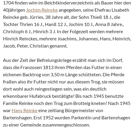
1704 finden wim im Beichtkinderverzeichnis als Bauer hier den
40jährigen
Jochim Reincke
angegeben, seine Ehefrau Lisabeth
Reincke geb. Jürries, 38 Jahre alt, der Sohn Thieß 18 J., die
Tochter Thrien 16 J., Hanß 12 J., Jochim 10 J., Anna 8 Jahre.,
Christoph 6 J., Hinrich 3 J. In der Folgezeit werden mehrere
Hinrich Reinckes, mehrere Joachims, Johannes, Hans, Heinrich,
Jacob, Peter, Christian genannt.
Aus der Zeit der Befreiungskriege erzählt man sich im Dorf,
dass die Franzosen 1813 ihren Pferden das Futter in einen
eichenen Backtrog von 3,50 m Länge schütteten. Die Pferde
fraßen also ihr Futter nicht nur aus diesem Trog, sie müssen
dort wohl auch reingestiegen sein, was ein deutlich
erkennbarer Hufabruck bestätigte! Bis nach 1945 benutzte
Familie Reinke noch den Trog zum Brotteig kneten! Nach 1945
war
Hans Reinke
eine zeitlang Bürgermeister von
Bartenshagen. Erst 1952 wurden Parkentin und Bartenshagen
zu einer Gemeinde zusammengeschlossen.