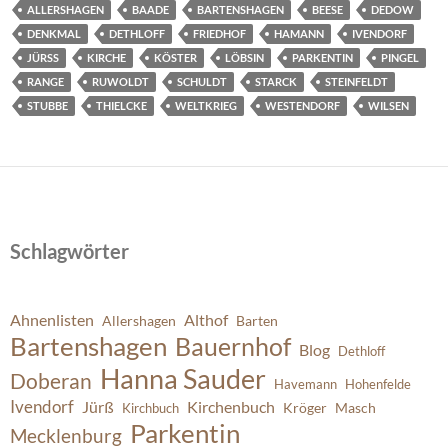
ALLERSHAGEN
BAADE
BARTENSHAGEN
BEESE
DEDOW
DENKMAL
DETHLOFF
FRIEDHOF
HAMANN
IVENDORF
JÜRSS
KIRCHE
KÖSTER
LÖBSIN
PARKENTIN
PINGEL
RANGE
RUWOLDT
SCHULDT
STARCK
STEINFELDT
STUBBE
THIELCKE
WELTKRIEG
WESTENDORF
WILSEN
Schlagwörter
Ahnenlisten
Althof
Allershagen
Barten
Bartenshagen
Bauernhof
Blog
Dethloff
Hanna Sauder
Doberan
Havemann
Hohenfelde
Ivendorf
Jürß
Kirchenbuch
Kröger
Masch
Kirchbuch
Parkentin
Mecklenburg