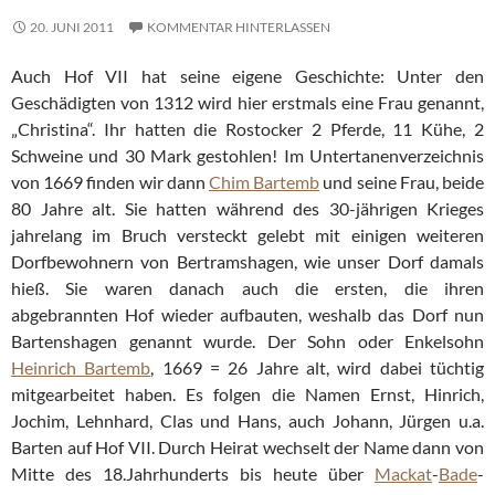
20. JUNI 2011
KOMMENTAR HINTERLASSEN
Auch Hof VII hat seine eigene Geschichte: Unter den
Geschädigten von 1312 wird hier erstmals eine Frau genannt,
„Christina“. Ihr hatten die Rostocker 2 Pferde, 11 Kühe, 2
Schweine und 30 Mark gestohlen! Im Untertanenverzeichnis
von 1669 finden wir dann
Chim Bartemb
und seine Frau, beide
80 Jahre alt. Sie hatten während des 30-jährigen Krieges
jahrelang im Bruch versteckt gelebt mit einigen weiteren
Dorfbewohnern von Bertramshagen, wie unser Dorf damals
hieß. Sie waren danach auch die ersten, die ihren
abgebrannten Hof wieder aufbauten, weshalb das Dorf nun
Bartenshagen genannt wurde. Der Sohn oder Enkelsohn
Heinrich Bartemb
, 1669 = 26 Jahre alt, wird dabei tüchtig
mitgearbeitet haben. Es folgen die Namen Ernst, Hinrich,
Jochim, Lehnhard, Clas und Hans, auch Johann, Jürgen u.a.
Barten auf Hof VII. Durch Heirat wechselt der Name dann von
Mitte des 18.Jahrhunderts bis heute über
Mackat
-
Bade
-