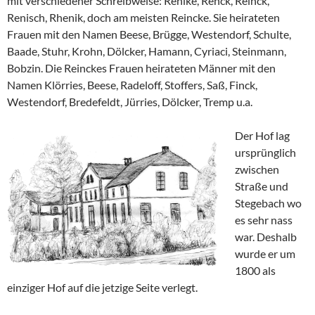
mit verschiedener Schreibweise: Renike, Renck, Reinck,
Renisch, Rhenik, doch am meisten Reincke. Sie heirateten
Frauen mit den Namen Beese, Brügge, Westendorf, Schulte,
Baade, Stuhr, Krohn, Dölcker, Hamann, Cyriaci, Steinmann,
Bobzin. Die Reinckes Frauen heirateten Männer mit den
Namen Klörries, Beese, Radeloff, Stoffers, Saß, Finck,
Westendorf, Bredefeldt, Jürries, Dölcker, Tremp u.a.
Der Hof lag
ursprünglich
zwischen
Straße und
Stegebach wo
es sehr nass
war. Deshalb
wurde er um
1800 als
einziger Hof auf die jetzige Seite verlegt.