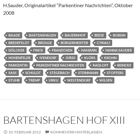
H.Sauder, Originalartikel “Parkentiner Nachrichten”, Oktober
2008
BAADE
BARTENSHAGEN
BAUERNHOF
BEESE
BOBSIN
BREDEFELDT
BRÜGGE
BÜRGERMEISTER
CYRIACI
DÖLCKER
FINCK
FRANZOSEN
HAMANN
HANNA SAUDER
HOHENFELDE
IVENDORF
JÜRSS
KLÖRS
KROHN
PARKENTIN
PARKENTINER NACHRICHTEN
RADLOFF
REINCKE
SASS
SCHULDT
STEGEBACH
STEINMANN
STOFFERS
STUHR
TREMP
URKU
WESTENDORF
WILSEN
BARTENSHAGEN HOF XIII
10. FEBRUAR 2012
KOMMENTAR HINTERLASSEN