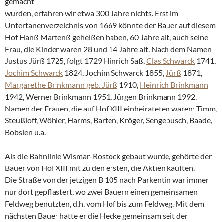
gemacht
wurden, erfahren wir etwa 300 Jahre nichts. Erst im
Untertanenverzeichnis von 1669 könnte der Bauer auf diesem
Hof Hanß Martenß geheißen haben, 60 Jahre alt, auch seine
Frau, die Kinder waren 28 und 14 Jahre alt. Nach dem Namen
Justus Jürß 1725, folgt 1729 Hinrich Saß,
Clas Schwarck
1741,
Jochim Schwarck
1824, Jochim Schwarck 1855,
Jürß
1871,
Margarethe Brinkmann geb. Jürß
1910,
Heinrich Brinkmann
1942, Werner Brinkmann 1951, Jürgen Brinkmann 1992.
Namen der Frauen, die auf Hof XIII einheirateten waren: Timm,
Steußloff, Wöhler, Harms, Barten, Kröger, Sengebusch, Baade,
Bobsien u.a.
Als die Bahnlinie Wismar-Rostock gebaut wurde, gehörte der
Bauer von Hof XIII mit zu den ersten, die Aktien kauften.
Die Straße von der jetzigen B 105 nach Parkentin war immer
nur dort gepflastert, wo zwei Bauern einen gemeinsamen
Feldweg benutzten, d.h. vom Hof bis zum Feldweg. Mit dem
nächsten Bauer hatte er die Hecke gemeinsam seit der