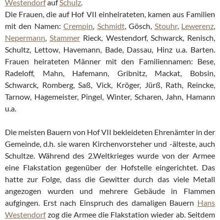
Westendorf
auf
Schulz
.
Die Frauen, die auf Hof VII einheirateten, kamen aus Familien
mit den Namen:
Crempin
,
Schmidt
, Gösch,
Stouhr
,
Lewerenz
,
Nepermann
,
Stammer
Rieck, Westendorf, Schwarck, Renisch,
Schultz, Lettow, Havemann, Bade, Dassau, Hinz u.a. Barten.
Frauen heirateten Männer mit den Familiennamen: Bese,
Radeloff, Mahn, Hafemann, Gribnitz, Mackat, Bobsin,
Schwarck, Romberg, Saß, Vick, Kröger, Jürß, Rath, Reincke,
Tarnow, Hagemeister, Pingel, Winter, Scharen, Jahn, Hamann
u.a.
Die meisten Bauern von Hof VII bekleideten Ehrenämter in der
Gemeinde, d.h. sie waren Kirchenvorsteher und -älteste, auch
Schultze. Während des 2.Weltkrieges wurde von der Armee
eine Flakstation gegenüber der Hofstelle eingerichtet. Das
hatte zur Folge, dass die Gewitter durch das viele Metall
angezogen wurden und mehrere Gebäude in Flammen
aufgingen. Erst nach Einspruch des damaligen Bauern
Hans
Westendorf
zog die Armee die Flakstation wieder ab. Seitdem