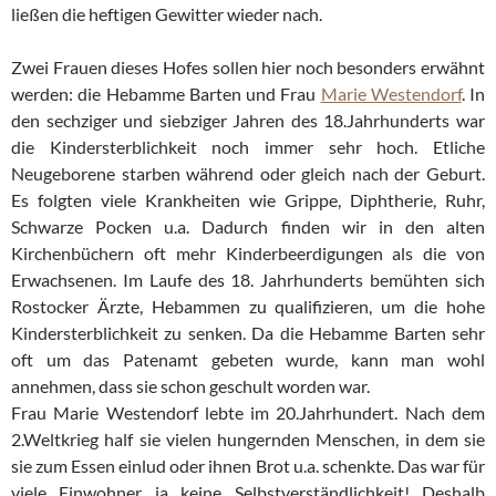
ließen die heftigen Gewitter wieder nach.
Zwei Frauen dieses Hofes sollen hier noch besonders erwähnt
werden: die Hebamme Barten und Frau
Marie Westendorf
. In
den sechziger und siebziger Jahren des 18.Jahrhunderts war
die Kindersterblichkeit noch immer sehr hoch. Etliche
Neugeborene starben während oder gleich nach der Geburt.
Es folgten viele Krankheiten wie Grippe, Diphtherie, Ruhr,
Schwarze Pocken u.a. Dadurch finden wir in den alten
Kirchenbüchern oft mehr Kinderbeerdigungen als die von
Erwachsenen. Im Laufe des 18. Jahrhunderts bemühten sich
Rostocker Ärzte, Hebammen zu qualifizieren, um die hohe
Kindersterblichkeit zu senken. Da die Hebamme Barten sehr
oft um das Patenamt gebeten wurde, kann man wohl
annehmen, dass sie schon geschult worden war.
Frau Marie Westendorf lebte im 20.Jahrhundert. Nach dem
2.Weltkrieg half sie vielen hungernden Menschen, in dem sie
sie zum Essen einlud oder ihnen Brot u.a. schenkte. Das war für
viele Einwohner ja keine Selbstverständlichkeit! Deshalb