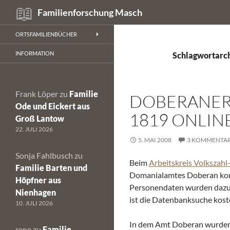
Suchen
Familienforschung Masch
Zum
ORTSFAMILIENBÜCHER
Inhalt
springen
INFORMATION
Schlagwortarch
Frank Löper
zu
Familie
DOBERANER
Ode und Eickert aus
1819 ONLIN
Groß Lantow
22. JULI 2026
5. MAI 2008
3 KOMMENTA
Sonja Fahlbusch
zu
Beim
Arbeitskreis Volkszahl
Familie Barten und
Domanialamtes Doberan komp
Höpfner aus
Personendaten wurden dazu t
Nienhagen
ist die Datenbanksuche kost
10. JULI 2026
In dem Amt Doberan wurden 
rene
zu
Familie