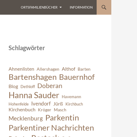
ORTSFAMILIENBÜCHER
INFORMATION
Schlagwörter
Ahnenlisten
Althof
Allershagen
Barten
Bartenshagen
Bauernhof
Doberan
Blog
Dethloff
Hanna Sauder
Havemann
Ivendorf
Jürß
Hohenfelde
Kirchbuch
Kirchenbuch
Kröger
Masch
Parkentin
Mecklenburg
Parkentiner Nachrichten