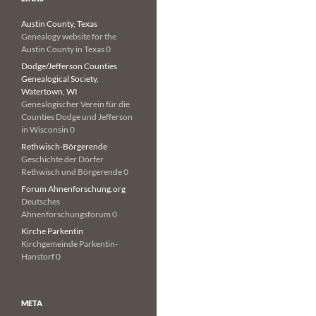
Austin County, Texas
Genealogy website for the
Austin County in Texas 0
Dodge/Jefferson Counties
Genealogical Society,
Watertown, WI
Genealogischer Verein für die
Counties Dodge und Jefferson
in Wisconsin 0
Rethwisch-Börgerende
Geschichte der Dörfer
Rethwisch und Börgerende 0
Forum Ahnenforschung.org
Deutsches
Ahnenforschungsforum 0
Kirche Parkentin
Kirchgemeinde Parkentin-
Hanstorf 0
META