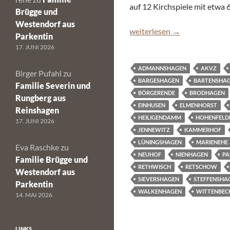
auf 12 Kirchspiele mit etwa 
Brügge und
Westendorf aus
Doberaner Volkszählung von
weiterlesen
→
Parkentin
17. JUNI 2026
ADMANNSHAGEN
AKVZ
Birger Pufahl
zu
BARGESHAGEN
BARTENSHA
Familie Severin und
BÖRGERENDE
BRODHAGEN
Rungberg aus
EINHUSEN
ELMENHORST
Reinshagen
HEILIGENDAMM
HOHENFELD
17. JUNI 2026
JENNEWITZ
KAMMERHOF
LÜNINGSHAGEN
MARIENEHE
Eva Raschke
zu
NEUHOF
NIENHAGEN
PA
Familie Brügge und
RETHWISCH
RETSCHOW
Westendorf aus
SIEVERSHAGEN
STEFFENSHA
Parkentin
WALKENHAGEN
WITTENBEC
14. MAI 2026
LINKS