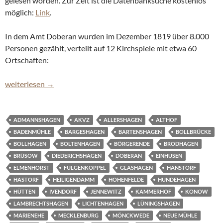
gelesen worden. Zur Zeit ist die Datenbanksuche kostenlos
möglich:
Link
.
In dem Amt Doberan wurden im Dezember 1819 über 8.000
Personen gezählt, verteilt auf 12 Kirchspiele mit etwa 60
Ortschaften:
Doberaner Volkszählung von 1819 online
weiterlesen
→
ADMANNSHAGEN
AKVZ
ALLERSHAGEN
ALTHOF
BADENMÜHLE
BARGESHAGEN
BARTENSHAGEN
BOLLBRÜCKE
BOLLHAGEN
BOLTENHAGEN
BÖRGERENDE
BRODHAGEN
BRÜSOW
DIEDERICHSHAGEN
DOBERAN
EINHUSEN
ELMENHORST
FULGENKOPPEL
GLASHAGEN
HANSTORF
HASTORF
HEILIGENDAMM
HOHENFELDE
HUNDEHAGEN
HÜTTEN
IVENDORF
JENNEWITZ
KAMMERHOF
KONOW
LAMBRECHTSHAGEN
LICHTENHAGEN
LÜNINGSHAGEN
MARIENEHE
MECKLENBURG
MÖNCKWEDE
NEUE MÜHLE