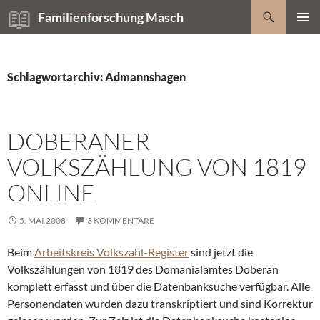
Zum
Suchen
Familienforschung Masch
Inhalt
PRIMÄR
springen
MENÜ
Schlagwortarchiv: Admannshagen
DOBERANER
VOLKSZÄHLUNG VON 1819
ONLINE
5. MAI 2008
3 KOMMENTARE
Beim
Arbeitskreis Volkszahl-Register
sind jetzt die
Volkszählungen von 1819 des Domanialamtes Doberan
komplett erfasst und über die Datenbanksuche verfügbar. Alle
Personendaten wurden dazu transkriptiert und sind Korrektur