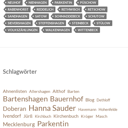
NEUHOF
NIENHAGEN
PARKENTIN
PÜSCHOW
RABENHORST
REDDELICH
RETHWISCH
RETSCHOW
SANDHAGEN
SATOW
SCHMADDEBECK
SCHUTOW
SIEVERSHAGEN
STEFFENSHAGEN
STEINBECK
STÜLOW
VOLKSZÄHLUNGEN
WALKENHAGEN
WITTENBECK
Schlagwörter
Ahnenlisten
Althof
Allershagen
Barten
Bartenshagen
Bauernhof
Blog
Dethloff
Hanna Sauder
Doberan
Havemann
Hohenfelde
Ivendorf
Jürß
Kirchenbuch
Kröger
Masch
Kirchbuch
Parkentin
Mecklenburg