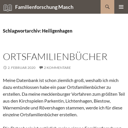
Zum
Suchen
Familienforschung Masch
Inhalt
PRIMÄR
springen
MENÜ
Schlagwortarchiv: Heiligenhagen
ORTSFAMILIENBÜCHER
2. FEBRUAR 2020
2 KOMMENTARE
Meine Datenbank ist schon ziemlich groß, weshalb ich mich
dazu entschlossen habe ein paar Ortsfamilienbücher zu
erstellen. Da meine mecklenburger Vorfahren zum größten Teil
aus den Kirchspielen Parkentin, Lichtenhagen, Biestow,
Warnemünde und Rövershagen stammen, werde ich für diese
einzelne Ortsfamilienbücher erstellen.