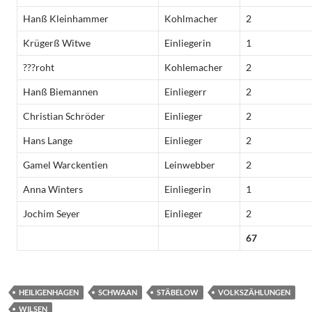
Hanß Kleinhammer
Kohlmacher
2
Krügerß Witwe
Einliegerin
1
???roht
Kohlemacher
2
Hanß Biemannen
Einliegerr
2
Christian Schröder
Einlieger
2
Hans Lange
Einlieger
2
Gamel Warckentien
Leinwebber
2
Anna Winters
Einliegerin
1
Jochim Seyer
Einlieger
2
67
HEILIGENHAGEN
SCHWAAN
STÄBELOW
VOLKSZÄHLUNGEN
WILSEN