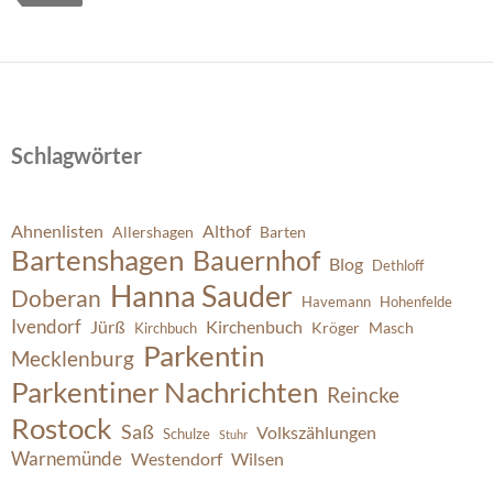
Schlagwörter
Ahnenlisten
Althof
Allershagen
Barten
Bartenshagen
Bauernhof
Blog
Dethloff
Hanna Sauder
Doberan
Havemann
Hohenfelde
Ivendorf
Jürß
Kirchenbuch
Kröger
Masch
Kirchbuch
Parkentin
Mecklenburg
Parkentiner Nachrichten
Reincke
Rostock
Saß
Volkszählungen
Schulze
Stuhr
Warnemünde
Westendorf
Wilsen