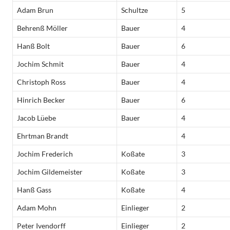
Adam Brun
Schultze
5
Behrenß Möller
Bauer
4
Hanß Bolt
Bauer
6
Jochim Schmit
Bauer
4
Christoph Ross
Bauer
4
Hinrich Becker
Bauer
6
Jacob Lüebe
Bauer
4
Ehrtman Brandt
4
Jochim Frederich
Koßate
3
Jochim Gildemeister
Koßate
3
Hanß Gass
Koßate
4
Adam Mohn
Einlieger
2
Peter Ivendorff
Einlieger
2