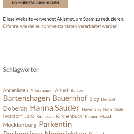
Diese Website verwendet Akismet, um Spam zu reduzieren.
Erfahre, wie deine Kommentardaten verarbeitet werden.
Schlagwörter
Ahnenlisten
Althof
Allershagen
Barten
Bartenshagen
Bauernhof
Blog
Dethloff
Hanna Sauder
Doberan
Havemann
Hohenfelde
Ivendorf
Jürß
Kirchenbuch
Kröger
Masch
Kirchbuch
Parkentin
Mecklenburg
Parkentiner Nachrichten