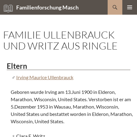
Zum
Suchen
Familienforschung Masch
Inhalt
PRIMÄR
springen
MENÜ
FAMILIE ULLENBRAUCK
UND WRITZ AUS RINGLE
Eltern
Irving Maurice Ullenbrauck
Geboren wurde Irving am 13.Juni 1900 in Elderon,
Marathon, Wisconsin, United States. Verstorben ist er am
5.Dezember 1953 in Wausau, Marathon, Wisconsin,
United States und bestattet worden in Elderon, Marathon,
Wisconsin, United States.
Clara E. Writz