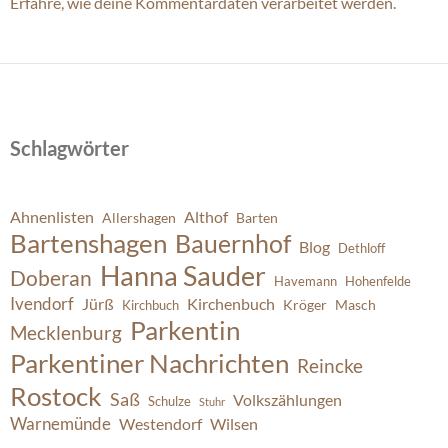
Erfahre, wie deine Kommentardaten verarbeitet werden.
Schlagwörter
Ahnenlisten
Althof
Allershagen
Barten
Bartenshagen
Bauernhof
Blog
Dethloff
Hanna Sauder
Doberan
Havemann
Hohenfelde
Ivendorf
Jürß
Kirchenbuch
Kröger
Masch
Kirchbuch
Parkentin
Mecklenburg
Parkentiner Nachrichten
Reincke
Rostock
Saß
Volkszählungen
Schulze
Stuhr
Warnemünde
Westendorf
Wilsen