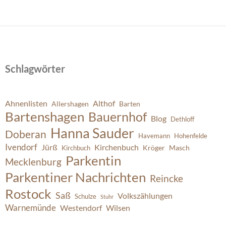
Schlagwörter
Ahnenlisten
Althof
Allershagen
Barten
Bartenshagen
Bauernhof
Blog
Dethloff
Hanna Sauder
Doberan
Havemann
Hohenfelde
Ivendorf
Jürß
Kirchenbuch
Kröger
Masch
Kirchbuch
Parkentin
Mecklenburg
Parkentiner Nachrichten
Reincke
Rostock
Saß
Volkszählungen
Schulze
Stuhr
Warnemünde
Westendorf
Wilsen