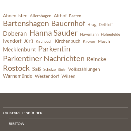
Ahnenlisten
Althof
Allershagen
Barten
Bartenshagen
Bauernhof
Blog
Dethloff
Hanna Sauder
Doberan
Havemann
Hohenfelde
Ivendorf
Jürß
Kirchenbuch
Kröger
Masch
Kirchbuch
Parkentin
Mecklenburg
Parkentiner Nachrichten
Reincke
Rostock
Saß
Volkszählungen
Schulze
Stuhr
Warnemünde
Westendorf
Wilsen
ORTSFAMILIENBÜCHER
BIESTOW