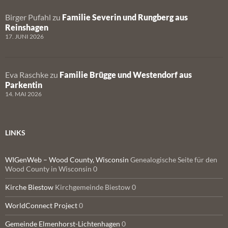
Birger Pufahl
zu
Familie Severin und Rungberg aus
Reinshagen
17. JUNI 2026
Eva Raschke
zu
Familie Brügge und Westendorf aus
Parkentin
14. MAI 2026
LINKS
WIGenWeb – Wood County, Wisconsin
Genealogische Seite für den
Wood County in Wisconsin 0
Kirche Biestow
Kirchgemeinde Biestow 0
WorldConnect Project
0
Gemeinde Elmenhorst-Lichtenhagen
0