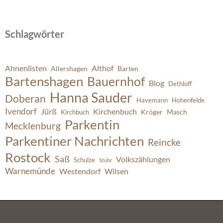
Schlagwörter
Ahnenlisten
Althof
Allershagen
Barten
Bartenshagen
Bauernhof
Blog
Dethloff
Hanna Sauder
Doberan
Havemann
Hohenfelde
Ivendorf
Jürß
Kirchenbuch
Kröger
Masch
Kirchbuch
Parkentin
Mecklenburg
Parkentiner Nachrichten
Reincke
Rostock
Saß
Volkszählungen
Schulze
Stuhr
Warnemünde
Westendorf
Wilsen