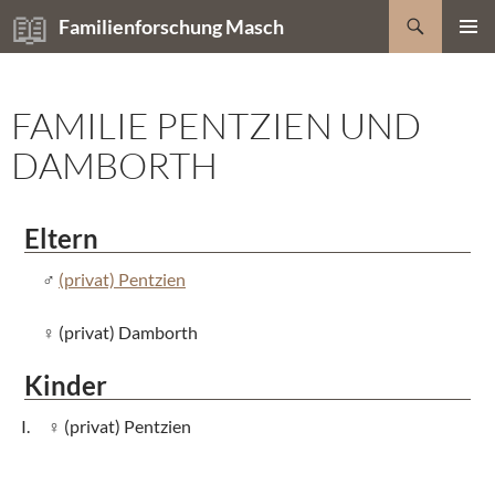
Zum
Suchen
Familienforschung Masch
Inhalt
PRIMÄR
springen
MENÜ
FAMILIE PENTZIEN UND
DAMBORTH
Eltern
(privat) Pentzien
(privat) Damborth
Kinder
(privat) Pentzien