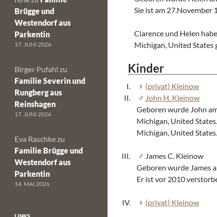
Sie ist am 27.November 
Brügge und
Westendorf aus
Clarence und Helen hab
Parkentin
Michigan, United States 
17. JUNI 2026
Kinder
Birger Pufahl
zu
Familie Severin und
(privat) Kleinow
Rungberg aus
John H. Kleinow
Reinshagen
Geboren wurde John am
17. JUNI 2026
Michigan, United States
Michigan, United States
Eva Raschke
zu
Familie Brügge und
James C. Kleinow
Westendorf aus
Geboren wurde James am 
Parkentin
Er ist vor 2010 verstorb
14. MAI 2026
(privat) Kleinow
LINKS