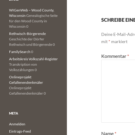
WIGenWeb – Wood County,
Wisconsin
Genealogische Seite
SCHREIBE EI
für den Wood County in
Wisconsin 0
Rethwisch-Börgerende
Deine E-Mail-Adre
Geschichte der Dörfer
mit
*
markiert
Rethwisch und Börgerende 0
FamilySearch
0
Kommentar
*
Arbeitskreis Volkszahl-Register
Transkription von
Volkszählungen 0
Onlineprojekt
Gefallenendenkmäler
Onlineprojekt
Gefallenendenkmäler 0
META
Anmelden
Eintrags-Feed
Name
*