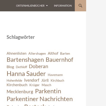
ORTSFAMILIENBÜCHER
INFORMATION
Schlagwörter
Ahnenlisten
Althof
Allershagen
Barten
Bartenshagen
Bauernhof
Doberan
Blog
Dethloff
Hanna Sauder
Havemann
Ivendorf
Jürß
Hohenfelde
Kirchbuch
Kirchenbuch
Kröger
Masch
Parkentin
Mecklenburg
Parkentiner Nachrichten