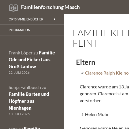
Suchen
Familienforschung Masch
Zum
ORTSFAMILIENBÜCHER
Inhalt
FAMILIE KL
springen
INFORMATION
FLINT
Frank Löper
zu
Familie
Ode und Eickert aus
Eltern
Groß Lantow
Clarence Ralph Klein
22. JULI 2026
Clarence wurde am 13.Ja
Sonja Fahlbusch
zu
geboren. Clarence ist am
Familie Barten und
verstorben.
Höpfner aus
Nienhagen
Helen Mohr
10. JULI 2026
Geboren wurde Helen am 
rene
zu
Familie