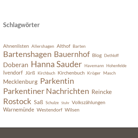
Schlagwörter
Ahnenlisten
Althof
Allershagen
Barten
Bartenshagen
Bauernhof
Blog
Dethloff
Hanna Sauder
Doberan
Havemann
Hohenfelde
Ivendorf
Jürß
Kirchenbuch
Kröger
Masch
Kirchbuch
Parkentin
Mecklenburg
Parkentiner Nachrichten
Reincke
Rostock
Saß
Volkszählungen
Schulze
Stuhr
Warnemünde
Westendorf
Wilsen