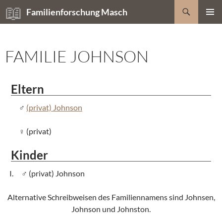
Zum
Suchen
Familienforschung Masch
Inhalt
PRIMÄR
springen
MENÜ
FAMILIE JOHNSON
Eltern
(privat) Johnson
(privat)
Kinder
(privat) Johnson
Alternative Schreibweisen des Familiennamens sind Johnsen,
Johnson und Johnston.