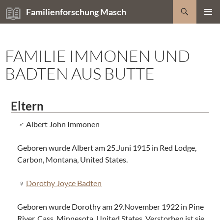
Zum
Suchen
Familienforschung Masch
Inhalt
PRIMÄR
springen
MENÜ
FAMILIE IMMONEN UND
BADTEN AUS BUTTE
Eltern
Albert John Immonen
Geboren wurde Albert am 25.Juni 1915 in Red Lodge,
Carbon, Montana, United States.
Dorothy Joyce Badten
Geboren wurde Dorothy am 29.November 1922 in Pine
River, Cass, Minnesota, United States. Verstorben ist sie