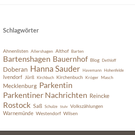
Schlagwörter
Ahnenlisten
Althof
Allershagen
Barten
Bartenshagen
Bauernhof
Blog
Dethloff
Hanna Sauder
Doberan
Havemann
Hohenfelde
Ivendorf
Jürß
Kirchenbuch
Kröger
Masch
Kirchbuch
Parkentin
Mecklenburg
Parkentiner Nachrichten
Reincke
Rostock
Saß
Volkszählungen
Schulze
Stuhr
Warnemünde
Westendorf
Wilsen