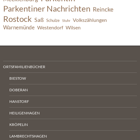
Parkentiner Nachrichten
Reincke
Rostock
Saß
Volkszählungen
Schulze
Stuhr
Warnemünde
Westendorf
Wilsen
ORTSFAMILIENBÜCHER
BIESTOW
DOBERAN
HANSTORF
HEILIGENHAGEN
KRÖPELIN
LAMBRECHTSHAGEN