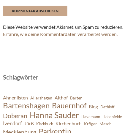
Diese Website verwendet Akismet, um Spam zu reduzieren.
Erfahre, wie deine Kommentardaten verarbeitet werden.
Schlagwörter
Ahnenlisten
Althof
Allershagen
Barten
Bartenshagen
Bauernhof
Blog
Dethloff
Hanna Sauder
Doberan
Havemann
Hohenfelde
Ivendorf
Jürß
Kirchenbuch
Kröger
Masch
Kirchbuch
Parkentin
Mecklenburg