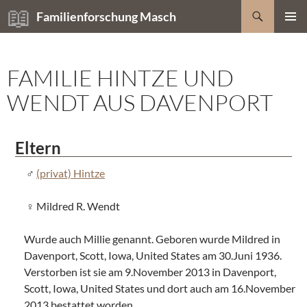
Zum
Suchen
Familienforschung Masch
Inhalt
PRIMÄR
springen
MENÜ
FAMILIE HINTZE UND
WENDT AUS DAVENPORT
Eltern
(privat) Hintze
Mildred R. Wendt
Wurde auch Millie genannt. Geboren wurde Mildred in
Davenport, Scott, Iowa, United States am 30.Juni 1936.
Verstorben ist sie am 9.November 2013 in Davenport,
Scott, Iowa, United States und dort auch am 16.November
2013 bestattet worden.