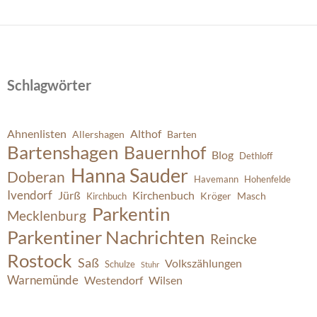
Schlagwörter
Ahnenlisten
Althof
Allershagen
Barten
Bartenshagen
Bauernhof
Blog
Dethloff
Hanna Sauder
Doberan
Havemann
Hohenfelde
Ivendorf
Jürß
Kirchenbuch
Kröger
Masch
Kirchbuch
Parkentin
Mecklenburg
Parkentiner Nachrichten
Reincke
Rostock
Saß
Volkszählungen
Schulze
Stuhr
Warnemünde
Westendorf
Wilsen