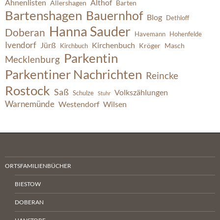
Ahnenlisten
Althof
Allershagen
Barten
Bartenshagen
Bauernhof
Blog
Dethloff
Hanna Sauder
Doberan
Havemann
Hohenfelde
Ivendorf
Jürß
Kirchenbuch
Kröger
Masch
Kirchbuch
Parkentin
Mecklenburg
Parkentiner Nachrichten
Reincke
Rostock
Saß
Volkszählungen
Schulze
Stuhr
Warnemünde
Westendorf
Wilsen
ORTSFAMILIENBÜCHER
BIESTOW
DOBERAN