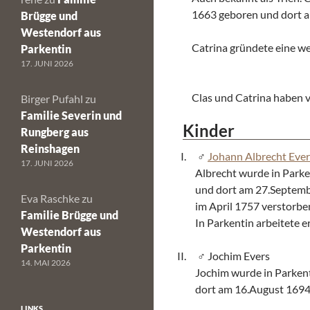
1663 geboren und dort a
Brügge und
Westendorf aus
Catrina gründete eine we
Parkentin
17. JUNI 2026
Clas und Catrina haben v
Birger Pufahl
zu
Familie Severin und
Kinder
Rungberg aus
Reinshagen
Johann Albrecht Ever
17. JUNI 2026
Albrecht wurde in Park
und dort am 27.Septembe
Eva Raschke
zu
im April 1757 verstorbe
Familie Brügge und
In Parkentin arbeitete e
Westendorf aus
Parkentin
Jochim Evers
14. MAI 2026
Jochim wurde in Parken
dort am 16.August 1694 
LINKS