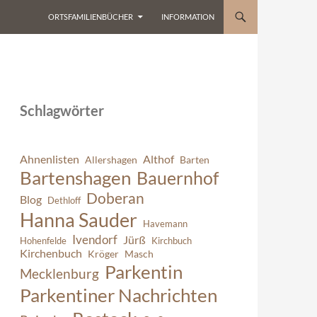
ORTSFAMILIENBÜCHER
INFORMATION
Schlagwörter
Ahnenlisten
Althof
Allershagen
Barten
Bartenshagen
Bauernhof
Doberan
Blog
Dethloff
Hanna Sauder
Havemann
Ivendorf
Jürß
Hohenfelde
Kirchbuch
Kirchenbuch
Kröger
Masch
Parkentin
Mecklenburg
Parkentiner Nachrichten