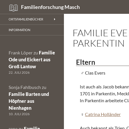
Suchen
Familienforschung Masch
Zum
ORTSFAMILIENBÜCHER
Inhalt
FAMILIE EV
springen
INFORMATION
PARKENTIN
Frank Löper
zu
Familie
Ode und Eickert aus
Eltern
Groß Lantow
Clas Evers
22. JULI 2026
Ist auch als Jacob bekan
Sonja Fahlbusch
zu
1701 in Parkentin, Meck
Familie Barten und
In Parkentin arbeitete Cl
Höpfner aus
Nienhagen
Catrina Holländer
10. JULI 2026
Auch bekannt als Trien.
rene
zu
Familie