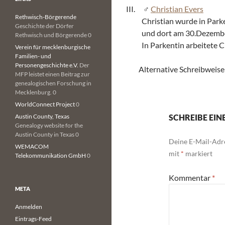
Christian Evers
Rethwisch-Börgerende
Christian wurde in Par
Geschichte der Dörfer
und dort am 30.Dezembe
Rethwisch und Börgerende 0
In Parkentin arbeitete C
Verein für mecklenburgische
Familien- und
Personengeschichte e.V.
Der
Alternative Schreibweise
MFP leistet einen Beitrag zur
genealogischen Forschung in
Mecklenburg. 0
WorldConnect Project
0
Austin County, Texas
SCHREIBE EI
Genealogy website for the
Austin County in Texas 0
Deine E-Mail-Adre
WEMACOM
mit
*
markiert
Telekommunikation GmbH
0
Kommentar
*
META
Anmelden
Eintrags-Feed