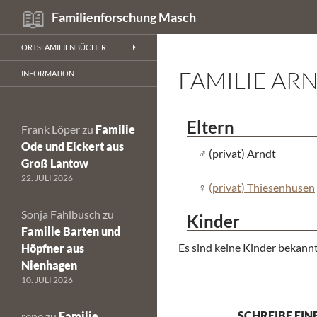
Suchen
Familienforschung Masch
Zum
ORTSFAMILIENBÜCHER
Inhalt
FAMILIE AR
springen
INFORMATION
Eltern
Frank Löper
zu
Familie
Ode und Eickert aus
(privat) Arndt
Groß Lantow
22. JULI 2026
(privat) Thiesenhusen
Sonja Fahlbusch
zu
Kinder
Familie Barten und
Es sind keine Kinder bekannt
Höpfner aus
Nienhagen
10. JULI 2026
SCHREIBE EI
rene
zu
Familie