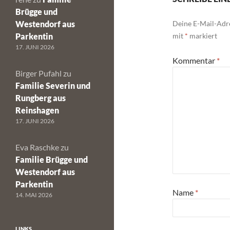
Brügge und
Westendorf aus
Deine E-Mail-Adre
Parkentin
mit
*
markiert
17. JUNI 2026
Kommentar
*
Birger Pufahl
zu
Familie Severin und
Rungberg aus
Reinshagen
17. JUNI 2026
Eva Raschke
zu
Familie Brügge und
Westendorf aus
Parkentin
Name
*
14. MAI 2026
LINKS