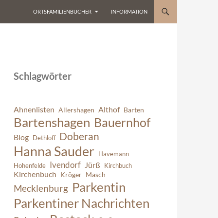
ORTSFAMILIENBÜCHER
INFORMATION
Schlagwörter
Ahnenlisten
Althof
Allershagen
Barten
Bartenshagen
Bauernhof
Doberan
Blog
Dethloff
Hanna Sauder
Havemann
Ivendorf
Jürß
Hohenfelde
Kirchbuch
Kirchenbuch
Kröger
Masch
Parkentin
Mecklenburg
Parkentiner Nachrichten