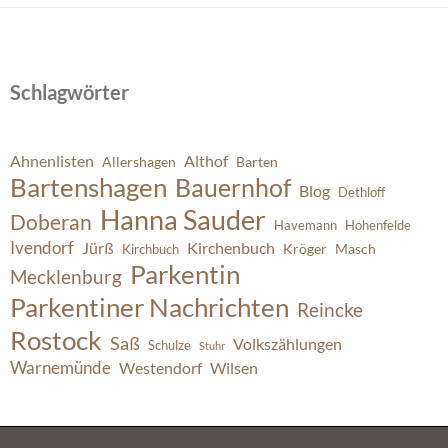
Schlagwörter
Ahnenlisten
Althof
Allershagen
Barten
Bartenshagen
Bauernhof
Blog
Dethloff
Hanna Sauder
Doberan
Havemann
Hohenfelde
Ivendorf
Jürß
Kirchenbuch
Kröger
Masch
Kirchbuch
Parkentin
Mecklenburg
Parkentiner Nachrichten
Reincke
Rostock
Saß
Volkszählungen
Schulze
Stuhr
Warnemünde
Westendorf
Wilsen