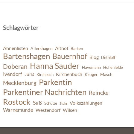
Schlagwörter
Ahnenlisten
Althof
Allershagen
Barten
Bartenshagen
Bauernhof
Blog
Dethloff
Hanna Sauder
Doberan
Havemann
Hohenfelde
Ivendorf
Jürß
Kirchenbuch
Kröger
Masch
Kirchbuch
Parkentin
Mecklenburg
Parkentiner Nachrichten
Reincke
Rostock
Saß
Volkszählungen
Schulze
Stuhr
Warnemünde
Westendorf
Wilsen