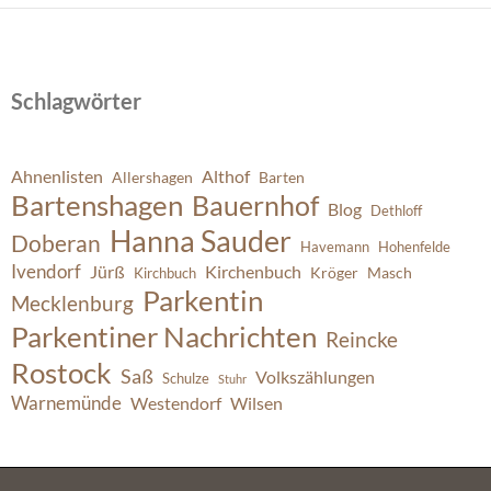
Schlagwörter
Ahnenlisten
Althof
Allershagen
Barten
Bartenshagen
Bauernhof
Blog
Dethloff
Hanna Sauder
Doberan
Havemann
Hohenfelde
Ivendorf
Jürß
Kirchenbuch
Kröger
Masch
Kirchbuch
Parkentin
Mecklenburg
Parkentiner Nachrichten
Reincke
Rostock
Saß
Volkszählungen
Schulze
Stuhr
Warnemünde
Westendorf
Wilsen