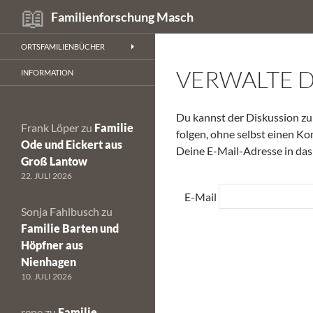
Suchen
Familienforschung Masch
Zum
ORTSFAMILIENBÜCHER
Inhalt
VERWALTE 
springen
INFORMATION
Du kannst der Diskussion 
Frank Löper
zu
Familie
folgen, ohne selbst einen Ko
Ode und Eickert aus
Deine E-Mail-Adresse in das
Groß Lantow
22. JULI 2026
E-Mail
Sonja Fahlbusch
zu
Familie Barten und
Höpfner aus
Nienhagen
10. JULI 2026
rene
zu
Familie