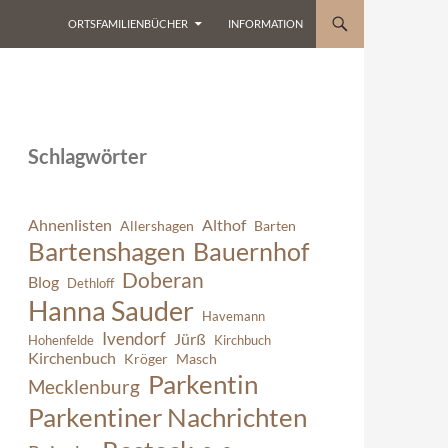
ORTSFAMILIENBÜCHER
INFORMATION
Schlagwörter
Ahnenlisten
Althof
Allershagen
Barten
Bartenshagen
Bauernhof
Doberan
Blog
Dethloff
Hanna Sauder
Havemann
Ivendorf
Jürß
Hohenfelde
Kirchbuch
Kirchenbuch
Kröger
Masch
Parkentin
Mecklenburg
Parkentiner Nachrichten