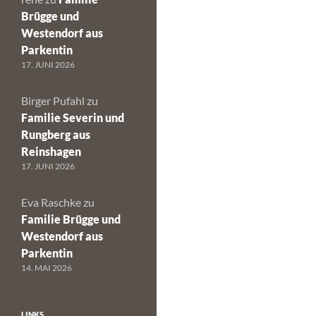
Brügge und
Westendorf aus
Parkentin
17. JUNI 2026
Birger Pufahl
zu
Familie Severin und
Rungberg aus
Reinshagen
17. JUNI 2026
Eva Raschke
zu
Familie Brügge und
Westendorf aus
Parkentin
14. MAI 2026
LINKS