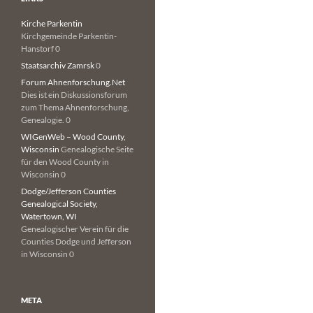
Kirche Parkentin
Kirchgemeinde Parkentin-
Hanstorf 0
Staatsarchiv Zamrsk
0
Forum Ahnenforschung.Net
Dies ist ein Diskussionsforum
zum Thema Ahnenforschung,
Genealogie. 0
WIGenWeb – Wood County,
Wisconsin
Genealogische Seite
für den Wood County in
Wisconsin 0
Dodge/Jefferson Counties
Genealogical Society,
Watertown, WI
Genealogischer Verein für die
Counties Dodge und Jefferson
in Wisconsin 0
META