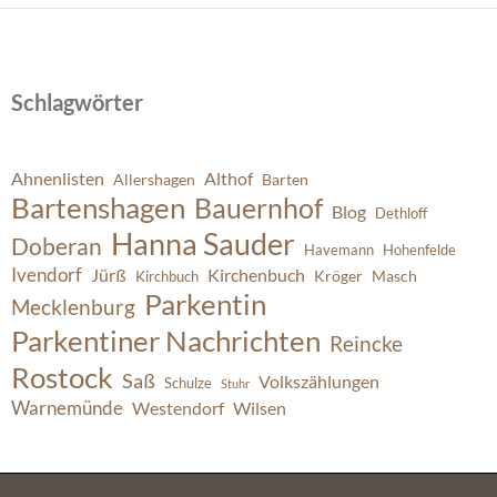
Schlagwörter
Ahnenlisten
Althof
Allershagen
Barten
Bartenshagen
Bauernhof
Blog
Dethloff
Hanna Sauder
Doberan
Havemann
Hohenfelde
Ivendorf
Jürß
Kirchenbuch
Kröger
Masch
Kirchbuch
Parkentin
Mecklenburg
Parkentiner Nachrichten
Reincke
Rostock
Saß
Volkszählungen
Schulze
Stuhr
Warnemünde
Westendorf
Wilsen