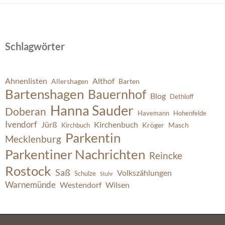
Schlagwörter
Ahnenlisten
Althof
Allershagen
Barten
Bartenshagen
Bauernhof
Blog
Dethloff
Hanna Sauder
Doberan
Havemann
Hohenfelde
Ivendorf
Jürß
Kirchenbuch
Kröger
Masch
Kirchbuch
Parkentin
Mecklenburg
Parkentiner Nachrichten
Reincke
Rostock
Saß
Volkszählungen
Schulze
Stuhr
Warnemünde
Westendorf
Wilsen