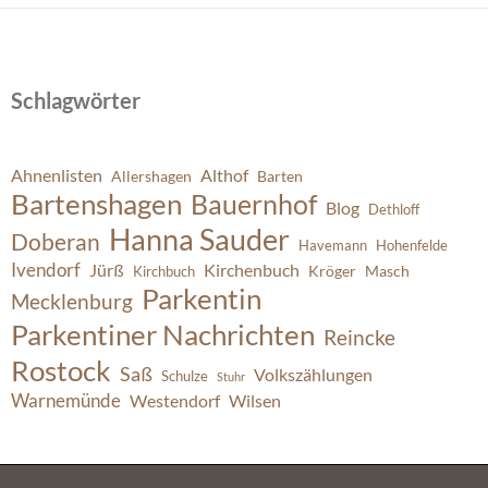
Schlagwörter
Ahnenlisten
Althof
Allershagen
Barten
Bartenshagen
Bauernhof
Blog
Dethloff
Hanna Sauder
Doberan
Havemann
Hohenfelde
Ivendorf
Jürß
Kirchenbuch
Kröger
Masch
Kirchbuch
Parkentin
Mecklenburg
Parkentiner Nachrichten
Reincke
Rostock
Saß
Volkszählungen
Schulze
Stuhr
Warnemünde
Westendorf
Wilsen