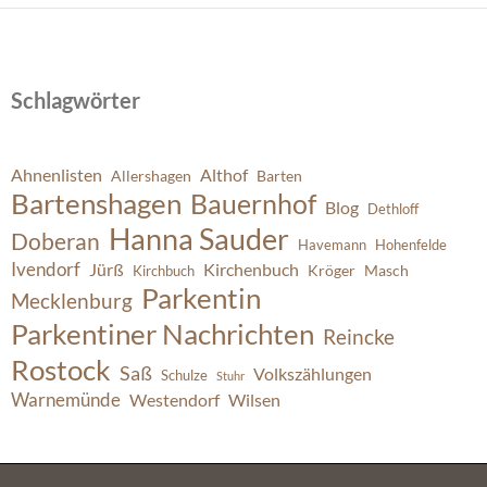
Schlagwörter
Ahnenlisten
Althof
Allershagen
Barten
Bartenshagen
Bauernhof
Blog
Dethloff
Hanna Sauder
Doberan
Havemann
Hohenfelde
Ivendorf
Jürß
Kirchenbuch
Kröger
Masch
Kirchbuch
Parkentin
Mecklenburg
Parkentiner Nachrichten
Reincke
Rostock
Saß
Volkszählungen
Schulze
Stuhr
Warnemünde
Westendorf
Wilsen