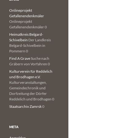
Onlineprojekt
Gefallenendenkmäler
Onlineprojekt
Gefallenendenkmäler 0
Heimatkreis Belgard-
Schivelbein
Der Landkreis
Belgard-Schivelbein in
Pommern 0
Find A Grave
Suche nach
Gräbern von Vorfahren 0
Kulturverein für Reddelich
und Brodhagen e.V.
Kulturveranstaltungen,
Gemeindechronik und
Dorfzeitung der Dörfer
Reddelich und Brodhagen 0
Staatsarchiv Zamrsk
0
META
Anmelden