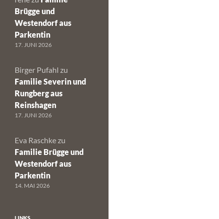
Brügge und
Westendorf aus
Parkentin
17. JUNI 2026
Birger Pufahl
zu
Familie Severin und
Rungberg aus
Reinshagen
17. JUNI 2026
Eva Raschke
zu
Familie Brügge und
Westendorf aus
Parkentin
14. MAI 2026
LINKS