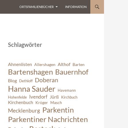
ORTSFAMILIENBÜCHER
INFORMATION
Schlagwörter
Ahnenlisten
Althof
Allershagen
Barten
Bartenshagen
Bauernhof
Doberan
Blog
Dethloff
Hanna Sauder
Havemann
Ivendorf
Jürß
Hohenfelde
Kirchbuch
Kirchenbuch
Kröger
Masch
Parkentin
Mecklenburg
Parkentiner Nachrichten