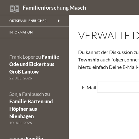
Suchen
Familienforschung Masch
Zum
ORTSFAMILIENBÜCHER
Inhalt
VERWALTE 
springen
INFORMATION
Du kannst der Diskussion 
Frank Löper
zu
Familie
Township
auch folgen, ohne 
Ode und Eickert aus
hierzu einfach Deine E-Mail-
Groß Lantow
22. JULI 2026
E-Mail
Sonja Fahlbusch
zu
Familie Barten und
Höpfner aus
Nienhagen
10. JULI 2026
rene
zu
Familie