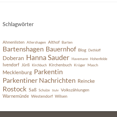
Schlagwörter
Ahnenlisten
Althof
Allershagen
Barten
Bartenshagen
Bauernhof
Blog
Dethloff
Hanna Sauder
Doberan
Havemann
Hohenfelde
Ivendorf
Jürß
Kirchenbuch
Kröger
Masch
Kirchbuch
Parkentin
Mecklenburg
Parkentiner Nachrichten
Reincke
Rostock
Saß
Volkszählungen
Schulze
Stuhr
Warnemünde
Westendorf
Wilsen