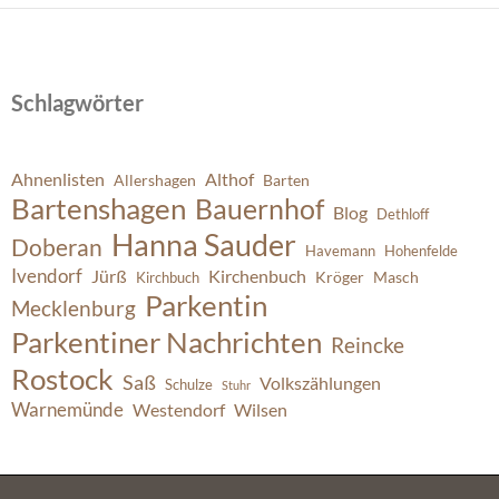
Schlagwörter
Ahnenlisten
Althof
Allershagen
Barten
Bartenshagen
Bauernhof
Blog
Dethloff
Hanna Sauder
Doberan
Havemann
Hohenfelde
Ivendorf
Jürß
Kirchenbuch
Kröger
Masch
Kirchbuch
Parkentin
Mecklenburg
Parkentiner Nachrichten
Reincke
Rostock
Saß
Volkszählungen
Schulze
Stuhr
Warnemünde
Westendorf
Wilsen