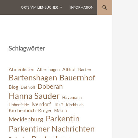
ORTSFAMILIENBÜCHER
INFORMATION
Schlagwörter
Ahnenlisten
Althof
Allershagen
Barten
Bartenshagen
Bauernhof
Doberan
Blog
Dethloff
Hanna Sauder
Havemann
Ivendorf
Jürß
Hohenfelde
Kirchbuch
Kirchenbuch
Kröger
Masch
Parkentin
Mecklenburg
Parkentiner Nachrichten