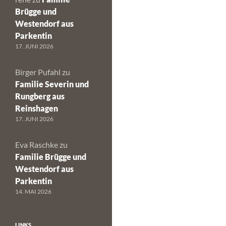
Brügge und
Westendorf aus
Parkentin
17. JUNI 2026
Birger Pufahl
zu
Familie Severin und
Rungberg aus
Reinshagen
17. JUNI 2026
Eva Raschke
zu
Familie Brügge und
Westendorf aus
Parkentin
14. MAI 2026
LINKS