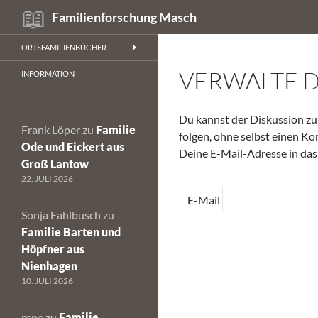
Suchen
Familienforschung Masch
Zum
ORTSFAMILIENBÜCHER
Inhalt
VERWALTE 
springen
INFORMATION
Du kannst der Diskussion 
Frank Löper
zu
Familie
folgen, ohne selbst einen Ko
Ode und Eickert aus
Deine E-Mail-Adresse in das
Groß Lantow
22. JULI 2026
E-Mail
Sonja Fahlbusch
zu
Familie Barten und
Höpfner aus
Nienhagen
10. JULI 2026
rene
zu
Familie