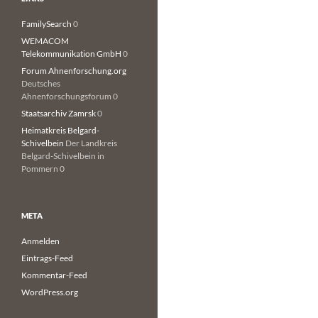
FamilySearch
0
WEMACOM
Telekommunikation GmbH
0
Forum Ahnenforschung.org
Deutsches
Ahnenforschungsforum 0
Staatsarchiv Zamrsk
0
Heimatkreis Belgard-
Schivelbein
Der Landkreis
Belgard-Schivelbein in
Pommern 0
META
Anmelden
Eintrags-Feed
Kommentar-Feed
WordPress.org