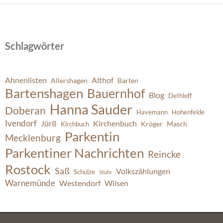
Schlagwörter
Ahnenlisten
Althof
Allershagen
Barten
Bartenshagen
Bauernhof
Blog
Dethloff
Hanna Sauder
Doberan
Havemann
Hohenfelde
Ivendorf
Jürß
Kirchenbuch
Kröger
Masch
Kirchbuch
Parkentin
Mecklenburg
Parkentiner Nachrichten
Reincke
Rostock
Saß
Volkszählungen
Schulze
Stuhr
Warnemünde
Westendorf
Wilsen