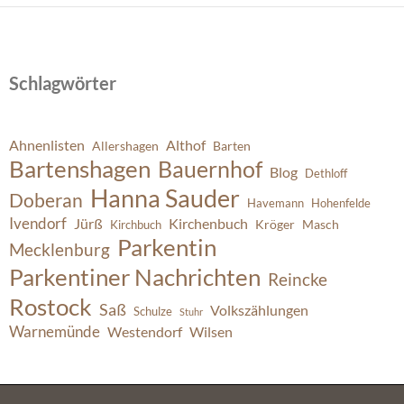
Schlagwörter
Ahnenlisten
Althof
Allershagen
Barten
Bartenshagen
Bauernhof
Blog
Dethloff
Hanna Sauder
Doberan
Havemann
Hohenfelde
Ivendorf
Jürß
Kirchenbuch
Kröger
Masch
Kirchbuch
Parkentin
Mecklenburg
Parkentiner Nachrichten
Reincke
Rostock
Saß
Volkszählungen
Schulze
Stuhr
Warnemünde
Westendorf
Wilsen