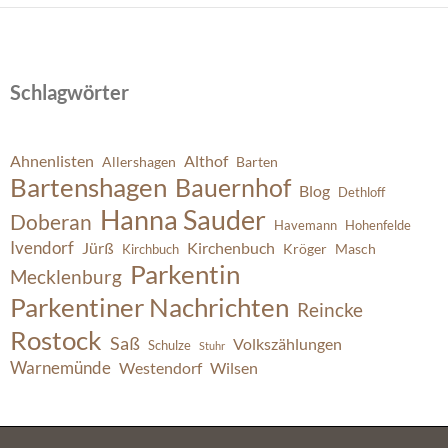
Schlagwörter
Ahnenlisten
Althof
Allershagen
Barten
Bartenshagen
Bauernhof
Blog
Dethloff
Hanna Sauder
Doberan
Havemann
Hohenfelde
Ivendorf
Jürß
Kirchenbuch
Kröger
Masch
Kirchbuch
Parkentin
Mecklenburg
Parkentiner Nachrichten
Reincke
Rostock
Saß
Volkszählungen
Schulze
Stuhr
Warnemünde
Westendorf
Wilsen