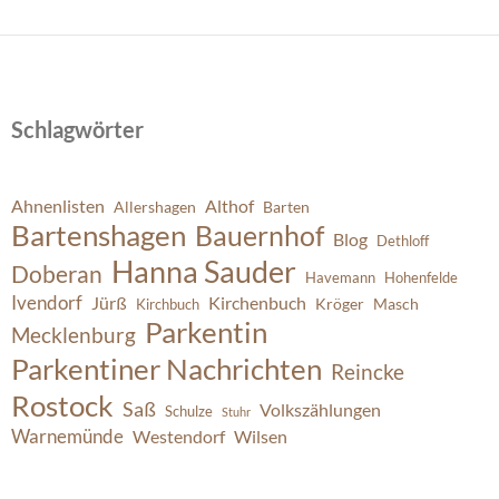
Schlagwörter
Ahnenlisten
Althof
Allershagen
Barten
Bartenshagen
Bauernhof
Blog
Dethloff
Hanna Sauder
Doberan
Havemann
Hohenfelde
Ivendorf
Jürß
Kirchenbuch
Kröger
Masch
Kirchbuch
Parkentin
Mecklenburg
Parkentiner Nachrichten
Reincke
Rostock
Saß
Volkszählungen
Schulze
Stuhr
Warnemünde
Westendorf
Wilsen