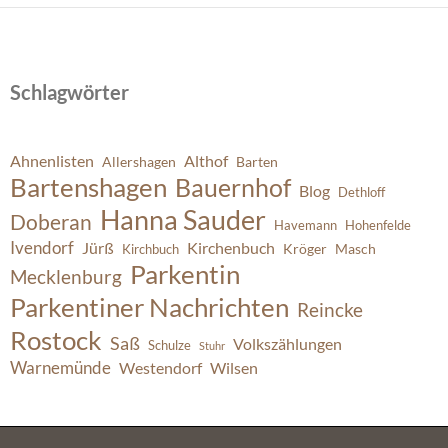
Schlagwörter
Ahnenlisten
Althof
Allershagen
Barten
Bartenshagen
Bauernhof
Blog
Dethloff
Hanna Sauder
Doberan
Havemann
Hohenfelde
Ivendorf
Jürß
Kirchenbuch
Kröger
Masch
Kirchbuch
Parkentin
Mecklenburg
Parkentiner Nachrichten
Reincke
Rostock
Saß
Volkszählungen
Schulze
Stuhr
Warnemünde
Westendorf
Wilsen