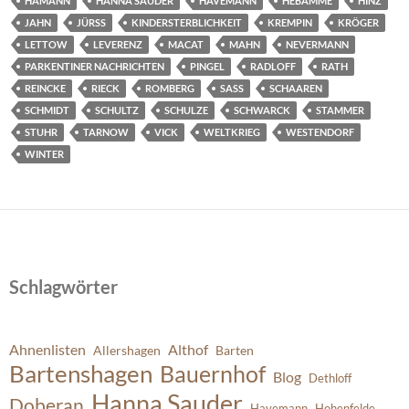
HAMANN
HANNA SAUDER
HAVEMANN
HEBAMME
HINZ
JAHN
JÜRSS
KINDERSTERBLICHKEIT
KREMPIN
KRÖGER
LETTOW
LEVERENZ
MACAT
MAHN
NEVERMANN
PARKENTINER NACHRICHTEN
PINGEL
RADLOFF
RATH
REINCKE
RIECK
ROMBERG
SASS
SCHAAREN
SCHMIDT
SCHULTZ
SCHULZE
SCHWARCK
STAMMER
STUHR
TARNOW
VICK
WELTKRIEG
WESTENDORF
WINTER
Schlagwörter
Ahnenlisten
Althof
Allershagen
Barten
Bartenshagen
Bauernhof
Blog
Dethloff
Hanna Sauder
Doberan
Havemann
Hohenfelde