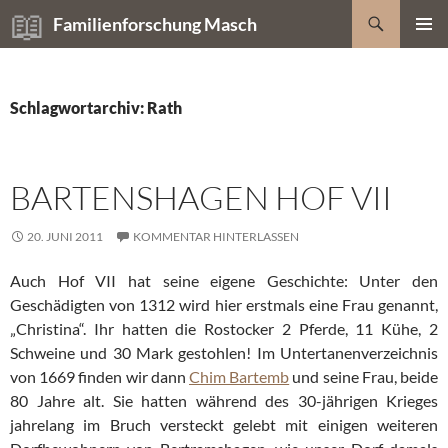
Zum
Suchen
Familienforschung Masch
Inhalt
PRIMÄR
springen
MENÜ
Schlagwortarchiv: Rath
BARTENSHAGEN HOF VII
20. JUNI 2011
KOMMENTAR HINTERLASSEN
Auch Hof VII hat seine eigene Geschichte: Unter den
Geschädigten von 1312 wird hier erstmals eine Frau genannt,
„Christina“. Ihr hatten die Rostocker 2 Pferde, 11 Kühe, 2
Schweine und 30 Mark gestohlen! Im Untertanenverzeichnis
von 1669 finden wir dann
Chim Bartemb
und seine Frau, beide
80 Jahre alt. Sie hatten während des 30-jährigen Krieges
jahrelang im Bruch versteckt gelebt mit einigen weiteren