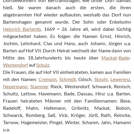
Dorfbewohnern von Bertramshagen, wie unser Dorf damals
hieß. Sie waren danach auch die ersten, die ihren
abgebrannten Hof wieder aufbauten, weshalb das Dorf nun
Bartenshagen genannt wurde. Der Sohn oder Enkelsohn
Heinrich Bartemb
, 1669 = 26 Jahre alt, wird dabei tüchtig
mitgearbeitet haben. Es folgen die Namen Ernst, Hinrich,
Jochim, Lehnhard, Clas und Hans, auch Johann, Jürgen u.a.
Barten auf Hof VII. Durch Heirat wechselt der Name dann von
Mitte des 18.Jahrhunderts bis heute über
Mackat
-
Bade
-
Westendorf
auf
Schulz
.
Die Frauen, die auf Hof VII einheirateten, kamen aus Familien
mit den Namen:
Crempin
,
Schmidt
, Gösch,
Stouhr
,
Lewerenz
,
Nepermann
,
Stammer
Rieck, Westendorf, Schwarck, Renisch,
Schultz, Lettow, Havemann, Bade, Dassau, Hinz u.a. Barten.
Frauen heirateten Männer mit den Familiennamen: Bese,
Radeloff, Mahn, Hafemann, Gribnitz, Mackat, Bobsin,
Schwarck, Romberg, Saß, Vick, Kröger, Jürß, Rath, Reincke,
Tarnow, Hagemeister, Pingel, Winter, Scharen, Jahn, Hamann
u.a.