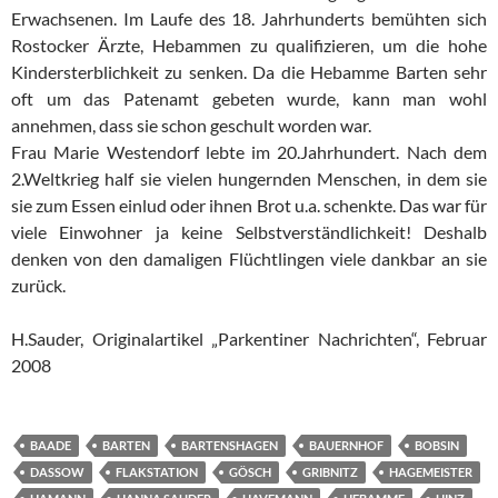
Erwachsenen. Im Laufe des 18. Jahrhunderts bemühten sich
Rostocker Ärzte, Hebammen zu qualifizieren, um die hohe
Kindersterblichkeit zu senken. Da die Hebamme Barten sehr
oft um das Patenamt gebeten wurde, kann man wohl
annehmen, dass sie schon geschult worden war.
Frau Marie Westendorf lebte im 20.Jahrhundert. Nach dem
2.Weltkrieg half sie vielen hungernden Menschen, in dem sie
sie zum Essen einlud oder ihnen Brot u.a. schenkte. Das war für
viele Einwohner ja keine Selbstverständlichkeit! Deshalb
denken von den damaligen Flüchtlingen viele dankbar an sie
zurück.
H.Sauder, Originalartikel „Parkentiner Nachrichten“, Februar
2008
BAADE
BARTEN
BARTENSHAGEN
BAUERNHOF
BOBSIN
DASSOW
FLAKSTATION
GÖSCH
GRIBNITZ
HAGEMEISTER