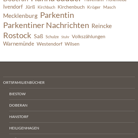
Ivendorf
Jürß
Kirchenbuch
Kröger
Masch
Kirchbuch
Parkentin
Mecklenburg
Parkentiner Nachrichten
Reincke
Rostock
Saß
Volkszählungen
Schulze
Stuhr
Warnemünde
Westendorf
Wilsen
ORTSFAMILIENBÜCHER
BIESTOW
DOBERAN
HANSTORF
HEILIGENHAGEN