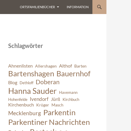
ORTSFAMILIENBÜCHER
INFORMATION
Schlagwörter
Ahnenlisten
Althof
Allershagen
Barten
Bartenshagen
Bauernhof
Doberan
Blog
Dethloff
Hanna Sauder
Havemann
Ivendorf
Jürß
Hohenfelde
Kirchbuch
Kirchenbuch
Kröger
Masch
Parkentin
Mecklenburg
Parkentiner Nachrichten