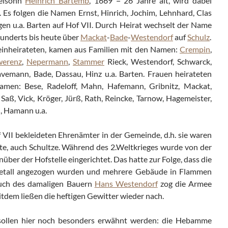
kelsohn
Heinrich Bartemb
, 1669 = 26 Jahre alt, wird dabei
. Es folgen die Namen Ernst, Hinrich, Jochim, Lehnhard, Clas
en u.a. Barten auf Hof VII. Durch Heirat wechselt der Name
underts bis heute über
Mackat
-
Bade
-
Westendorf
auf
Schulz
.
 einheirateten, kamen aus Familien mit den Namen:
Crempin
,
werenz
,
Nepermann
,
Stammer
Rieck, Westendorf, Schwarck,
avemann, Bade, Dassau, Hinz u.a. Barten. Frauen heirateten
men: Bese, Radeloff, Mahn, Hafemann, Gribnitz, Mackat,
Saß, Vick, Kröger, Jürß, Rath, Reincke, Tarnow, Hagemeister,
n, Hamann u.a.
VII bekleideten Ehrenämter in der Gemeinde, d.h. sie waren
te, auch Schultze. Während des 2.Weltkrieges wurde von der
über der Hofstelle eingerichtet. Das hatte zur Folge, dass die
Metall angezogen wurden und mehrere Gebäude in Flammen
ruch des damaligen Bauern
Hans Westendorf
zog die Armee
eitdem ließen die heftigen Gewitter wieder nach.
sollen hier noch besonders erwähnt werden: die Hebamme