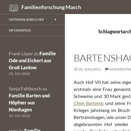
Suchen
Familienforschung Masch
Zum
ORTSFAMILIENBÜCHER
Inhalt
springen
INFORMATION
Schlagwortarc
Frank Löper
zu
Familie
BARTENSHAG
Ode und Eickert aus
Groß Lantow
20. JUNI 2011
KOMMENTAR
22. JULI 2026
Auch Hof VII hat seine eig
Sonja Fahlbusch
zu
erstmals eine Frau genannt,
Familie Barten und
Schweine und 30 Mark gest
Höpfner aus
Chim Bartemb
und seine Fr
Nienhagen
Krieges jahrelang im Bruch
10. JULI 2026
Bertramshagen, wie unser Do
abgebrannten Hof wieder 
rene
zu
Familie