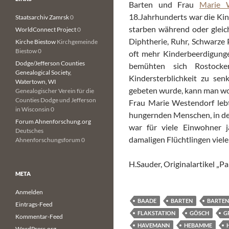
Barten und Frau
Marie 
18.Jahrhunderts war die Kin
Staatsarchiv Zamrsk
0
starben während oder gleich
WorldConnect Project
0
Diphtherie, Ruhr, Schwarze 
Kirche Biestow
Kirchgemeinde
Biestow 0
oft mehr Kinderbeerdigunge
Dodge/Jefferson Counties
bemühten sich Rostocke
Genealogical Society,
Kindersterblichkeit zu s
Watertown, WI
gebeten wurde, kann man wo
Genealogischer Verein für die
Counties Dodge und Jefferson
Frau Marie Westendorf lebt
in Wisconsin 0
hungernden Menschen, in dem
Forum Ahnenforschung.org
war für viele Einwohner j
Deutsches
damaligen Flüchtlingen viele
Ahnenforschungsforum 0
H.Sauder, Originalartikel „P
META
Anmelden
BAADE
BARTEN
BARTE
Eintrags-Feed
FLAKSTATION
GÖSCH
G
Kommentar-Feed
HAVEMANN
HEBAMME
WordPress.org