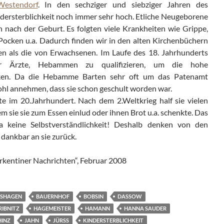
Westendorf
. In den sechziger und siebziger Jahren des
dersterblichkeit noch immer sehr hoch. Etliche Neugeborene
 nach der Geburt. Es folgten viele Krankheiten wie Grippe,
Pocken u.a. Dadurch finden wir in den alten Kirchenbüchern
n als die von Erwachsenen. Im Laufe des 18. Jahrhunderts
r Ärzte, Hebammen zu qualifizieren, um die hohe
enken. Da die Hebamme Barten sehr oft um das Patenamt
hl annehmen, dass sie schon geschult worden war.
e im 20.Jahrhundert. Nach dem 2.Weltkrieg half sie vielen
 sie sie zum Essen einlud oder ihnen Brot u.a. schenkte. Das
a keine Selbstverständlichkeit! Deshalb denken von den
 dankbar an sie zurück.
arkentiner Nachrichten“, Februar 2008
NSHAGEN
BAUERNHOF
BOBSIN
DASSOW
RIBNITZ
HAGEMEISTER
HAMANN
HANNA SAUDER
HINZ
JAHN
JÜRSS
KINDERSTERBLICHKEIT