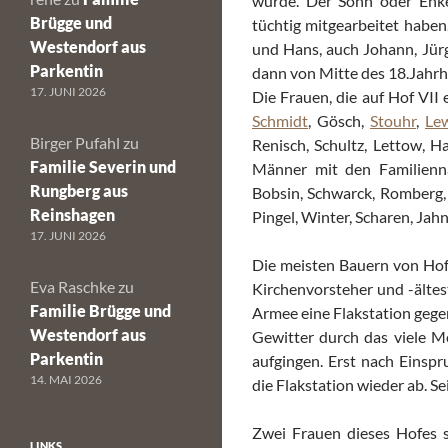
wurde. Der Sohn oder En
Brügge und
tüchtig mitgearbeitet haben
Westendorf aus
und Hans, auch Johann, Jürg
Parkentin
dann von Mitte des 18.Jahrh
17. JUNI 2026
Die Frauen, die auf Hof VII
Schmidt
, Gösch,
Stouhr
,
Le
Birger Pufahl
zu
Renisch, Schultz, Lettow, H
Familie Severin und
Männer mit den Familienna
Rungberg aus
Bobsin, Schwarck, Romberg, 
Reinshagen
Pingel, Winter, Scharen, Jah
17. JUNI 2026
Die meisten Bauern von Hof 
Eva Raschke
zu
Kirchenvorsteher und -ältes
Familie Brügge und
Armee eine Flakstation gegen
Westendorf aus
Gewitter durch das viele 
Parkentin
aufgingen. Erst nach Einsp
14. MAI 2026
die Flakstation wieder ab. S
Zwei Frauen dieses Hofes 
LINKS