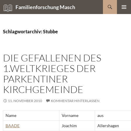
Zum
Suchen
Familienforschung Masch
Inhalt
PRIMÄR
springen
MENÜ
Schlagwortarchiv: Stubbe
DIE GEFALLENEN DES
1.WELTKRIEGES DER
PARKENTINER
KIRCHGEMEINDE
11. NOVEMBER 2010
KOMMENTAR HINTERLASSEN
Name
Vorname
aus
BAADE
Joachim
Allershagen