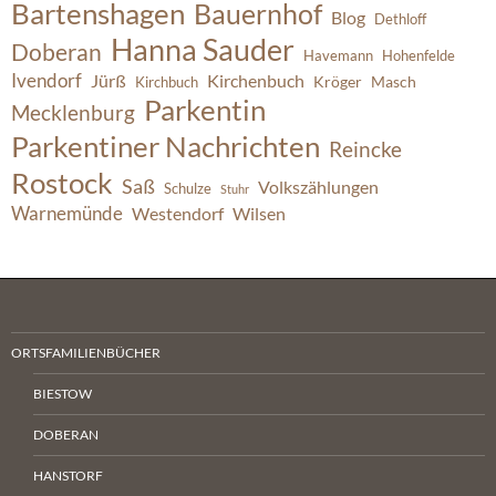
Bartenshagen
Bauernhof
Blog
Dethloff
Hanna Sauder
Doberan
Havemann
Hohenfelde
Ivendorf
Jürß
Kirchenbuch
Kröger
Masch
Kirchbuch
Parkentin
Mecklenburg
Parkentiner Nachrichten
Reincke
Rostock
Saß
Volkszählungen
Schulze
Stuhr
Warnemünde
Westendorf
Wilsen
ORTSFAMILIENBÜCHER
BIESTOW
DOBERAN
HANSTORF