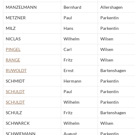
MANZELMANN
Bernhard
Allershagen
METZNER
Paul
Parkentin
MILZ
Hans
Parkentin
NICLAS
Wilhelm
Wilsen
PINGEL
Carl
Wilsen
RANGE
Fritz
Wilsen
RUWOLDT
Ernst
Bartenshagen
SCHMIDT
Hermann
Parkentin
SCHULDT
Paul
Parkentin
SCHULDT
Wilhelm
Parkentin
SCHULZ
Fritz
Bartenshagen
SCHWARCK
Wilhelm
Wilsen
SCHWIEMANN
August
Parkentin