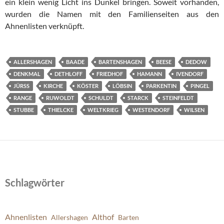
ein klein wenig Licht ins Dunkel bringen. Soweit vorhanden,
wurden die Namen mit den Familienseiten aus den
Ahnenlisten verknüpft.
ALLERSHAGEN
BAADE
BARTENSHAGEN
BEESE
DEDOW
DENKMAL
DETHLOFF
FRIEDHOF
HAMANN
IVENDORF
JÜRSS
KIRCHE
KÖSTER
LÖBSIN
PARKENTIN
PINGEL
RANGE
RUWOLDT
SCHULDT
STARCK
STEINFELDT
STUBBE
THIELCKE
WELTKRIEG
WESTENDORF
WILSEN
Schlagwörter
Ahnenlisten
Althof
Allershagen
Barten