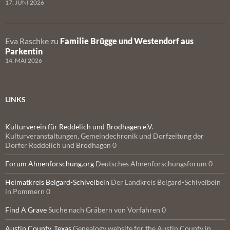
17. JUNI 2026
Eva Raschke
zu
Familie Brügge und Westendorf aus
Parkentin
14. MAI 2026
LINKS
Kulturverein für Reddelich und Brodhagen e.V.
Kulturveranstaltungen, Gemeindechronik und Dorfzeitung der
Dörfer Reddelich und Brodhagen 0
Forum Ahnenforschung.org
Deutsches Ahnenforschungsforum 0
Heimatkreis Belgard-Schivelbein
Der Landkreis Belgard-Schivelbein
in Pommern 0
Find A Grave
Suche nach Gräbern von Vorfahren 0
Austin County, Texas
Genealogy website for the Austin County in