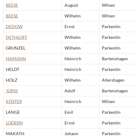
BEESE
August
Wilsen
BEESE
Wilhelm
Wilsen
DEDOW
Ernst
Parkentin
DETHLOFF
Wilhelm
Parkentin
GRUNZEL
Wilhelm
Parkentin
HAMANN
Heinrich
Bartenshagen
HELDT
Heinrich
Parkentin
HOLZ
Wilhelm
Allershagen
JÜRSS
Adolf
Bartenshagen
KÖSTER
Heinrich
Wilsen
LANGE
Emil
Parkentin
LOEBSIN
Ernst
Parkentin
MAKATH
Johann
Parkentin