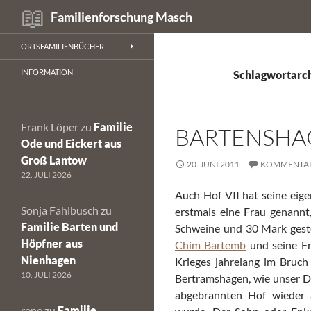
Suchen
Familienforschung Masch
Zum
ORTSFAMILIENBÜCHER
Inhalt
springen
INFORMATION
Schlagwortarc
Frank Löper
zu
Familie
BARTENSHAG
Ode und Eickert aus
Groß Lantow
20. JUNI 2011
KOMMENTAR
22. JULI 2026
Auch Hof VII hat seine eig
Sonja Fahlbusch
zu
erstmals eine Frau genannt,
Familie Barten und
Schweine und 30 Mark gest
Höpfner aus
Chim Bartemb
und seine Fr
Nienhagen
Krieges jahrelang im Bruch
10. JULI 2026
Bertramshagen, wie unser Do
abgebrannten Hof wieder 
rene
zu
Familie