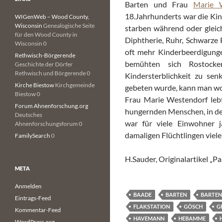
Barten und Frau
Marie 
18.Jahrhunderts war die Kin
WIGenWeb – Wood County,
Wisconsin
Genealogische Seite
starben während oder gleich
für den Wood County in
Diphtherie, Ruhr, Schwarze 
Wisconsin 0
oft mehr Kinderbeerdigunge
Rethwisch-Börgerende
bemühten sich Rostocke
Geschichte der Dörfer
Rethwisch und Börgerende 0
Kindersterblichkeit zu s
Kirche Biestow
Kirchgemeinde
gebeten wurde, kann man wo
Biestow 0
Frau Marie Westendorf lebt
Forum Ahnenforschung.org
hungernden Menschen, in dem
Deutsches
war für viele Einwohner j
Ahnenforschungsforum 0
damaligen Flüchtlingen viele
FamilySearch
0
H.Sauder, Originalartikel „P
META
Anmelden
BAADE
BARTEN
BARTE
Eintrags-Feed
FLAKSTATION
GÖSCH
G
Kommentar-Feed
HAVEMANN
HEBAMME
WordPress.org