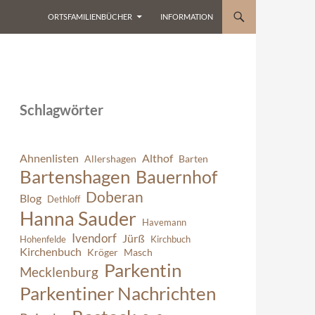
ORTSFAMILIENBÜCHER
INFORMATION
Schlagwörter
Ahnenlisten
Althof
Allershagen
Barten
Bartenshagen
Bauernhof
Doberan
Blog
Dethloff
Hanna Sauder
Havemann
Ivendorf
Jürß
Hohenfelde
Kirchbuch
Kirchenbuch
Kröger
Masch
Parkentin
Mecklenburg
Parkentiner Nachrichten