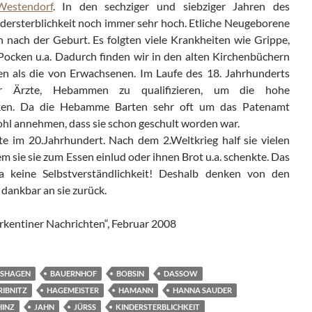
Westendorf
. In den sechziger und siebziger Jahren des
dersterblichkeit noch immer sehr hoch. Etliche Neugeborene
 nach der Geburt. Es folgten viele Krankheiten wie Grippe,
Pocken u.a. Dadurch finden wir in den alten Kirchenbüchern
n als die von Erwachsenen. Im Laufe des 18. Jahrhunderts
r Ärzte, Hebammen zu qualifizieren, um die hohe
enken. Da die Hebamme Barten sehr oft um das Patenamt
hl annehmen, dass sie schon geschult worden war.
e im 20.Jahrhundert. Nach dem 2.Weltkrieg half sie vielen
 sie sie zum Essen einlud oder ihnen Brot u.a. schenkte. Das
a keine Selbstverständlichkeit! Deshalb denken von den
 dankbar an sie zurück.
arkentiner Nachrichten“, Februar 2008
NSHAGEN
BAUERNHOF
BOBSIN
DASSOW
RIBNITZ
HAGEMEISTER
HAMANN
HANNA SAUDER
HINZ
JAHN
JÜRSS
KINDERSTERBLICHKEIT