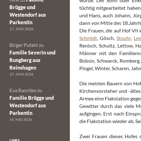
wurde. Der Sohn oder En
Brügge und
tüchtig mitgearbeitet haben
Westendorf aus
und Hans, auch Johann, Jürg
Parkentin
dann von Mitte des 18.Jahrh
17. JUNI 2026
Die Frauen, die auf Hof VII
Schmidt
, Gösch,
Stouhr
,
Le
Birger Pufahl
zu
Renisch, Schultz, Lettow, H
Familie Severin und
Männer mit den Familienna
Rungberg aus
Bobsin, Schwarck, Romberg, 
Reinshagen
Pingel, Winter, Scharen, Jah
17. JUNI 2026
Die meisten Bauern von Hof 
Eva Raschke
zu
Kirchenvorsteher und -ältes
Familie Brügge und
Armee eine Flakstation gegen
Westendorf aus
Gewitter durch das viele 
Parkentin
aufgingen. Erst nach Einsp
14. MAI 2026
die Flakstation wieder ab. S
Zwei Frauen dieses Hofes 
LINKS