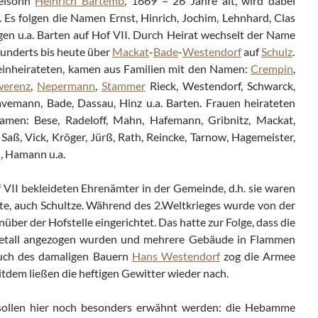
kelsohn
Heinrich Bartemb
, 1669 = 26 Jahre alt, wird dabei
. Es folgen die Namen Ernst, Hinrich, Jochim, Lehnhard, Clas
en u.a. Barten auf Hof VII. Durch Heirat wechselt der Name
underts bis heute über
Mackat
-
Bade
-
Westendorf
auf
Schulz
.
 einheirateten, kamen aus Familien mit den Namen:
Crempin
,
werenz
,
Nepermann
,
Stammer
Rieck, Westendorf, Schwarck,
avemann, Bade, Dassau, Hinz u.a. Barten. Frauen heirateten
men: Bese, Radeloff, Mahn, Hafemann, Gribnitz, Mackat,
Saß, Vick, Kröger, Jürß, Rath, Reincke, Tarnow, Hagemeister,
n, Hamann u.a.
VII bekleideten Ehrenämter in der Gemeinde, d.h. sie waren
te, auch Schultze. Während des 2.Weltkrieges wurde von der
über der Hofstelle eingerichtet. Das hatte zur Folge, dass die
Metall angezogen wurden und mehrere Gebäude in Flammen
ruch des damaligen Bauern
Hans Westendorf
zog die Armee
eitdem ließen die heftigen Gewitter wieder nach.
sollen hier noch besonders erwähnt werden: die Hebamme