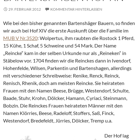
29. FEBRUAR 2012
KOMMENTAR HINTERLASSEN
Wie bei den bisher genannten Bartenshäger Bauern, so finden
wir auch bei Hof XIV die erste Auskunft über die Familie im
MUB V Nr.3520
: Wolpertus, ihm raubten die Rostock 1 Pferd,
15 Kühe, 1 Schaf, 5 Schweine und 54 Mark. Der Name
„Reincke“ kam in der selben Urkunde nur als „Reineken“ in
Stäbelow vor. 1704 finden wir die Reinckes dann in Ivendorf,
Hohenfelde, Wilsen, Parkentin und Bartenshagen, allerdings
mit verschiedener Schreibweise: Renike, Renck, Reinck,
Renisch, Rhenik, doch am meisten Reincke. Sie heirateten
Frauen mit den Namen Beese, Brügge, Westendorf, Schulte,
Baade, Stuhr, Krohn, Dölcker, Hamann, Cyriaci, Steinmann,
Bobzin. Die Reinckes Frauen heirateten Männer mit den
Namen Klörries, Beese, Radeloff, Stoffers, Saß, Finck,
Westendorf, Bredefeldt, Jürries, Dölcker, Tremp u.a.
Der Hof lag