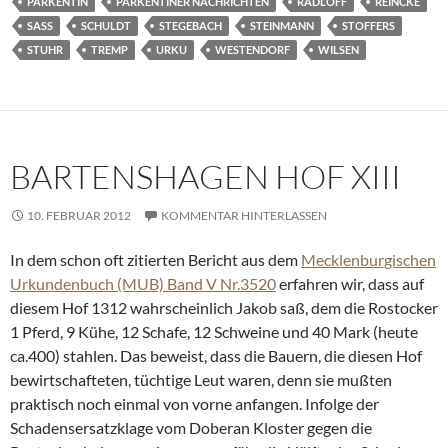
PARKENTIN
PARKENTINER NACHRICHTEN
RADLOFF
REINCKE
SASS
SCHULDT
STEGEBACH
STEINMANN
STOFFERS
STUHR
TREMP
URKU
WESTENDORF
WILSEN
BARTENSHAGEN HOF XIII
10. FEBRUAR 2012
KOMMENTAR HINTERLASSEN
In dem schon oft zitierten Bericht aus dem
Mecklenburgischen
Urkundenbuch (MUB) Band V Nr.3520
erfahren wir, dass auf
diesem Hof 1312 wahrscheinlich Jakob saß, dem die Rostocker
1 Pferd, 9 Kühe, 12 Schafe, 12 Schweine und 40 Mark (heute
ca.400) stahlen. Das beweist, dass die Bauern, die diesen Hof
bewirtschafteten, tüchtige Leut waren, denn sie mußten
praktisch noch einmal von vorne anfangen. Infolge der
Schadensersatzklage vom Doberan Kloster gegen die