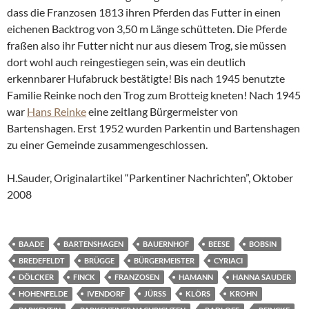
dass die Franzosen 1813 ihren Pferden das Futter in einen
eichenen Backtrog von 3,50 m Länge schütteten. Die Pferde
fraßen also ihr Futter nicht nur aus diesem Trog, sie müssen
dort wohl auch reingestiegen sein, was ein deutlich
erkennbarer Hufabruck bestätigte! Bis nach 1945 benutzte
Familie Reinke noch den Trog zum Brotteig kneten! Nach 1945
war
Hans Reinke
eine zeitlang Bürgermeister von
Bartenshagen. Erst 1952 wurden Parkentin und Bartenshagen
zu einer Gemeinde zusammengeschlossen.
H.Sauder, Originalartikel “Parkentiner Nachrichten”, Oktober
2008
BAADE
BARTENSHAGEN
BAUERNHOF
BEESE
BOBSIN
BREDEFELDT
BRÜGGE
BÜRGERMEISTER
CYRIACI
DÖLCKER
FINCK
FRANZOSEN
HAMANN
HANNA SAUDER
HOHENFELDE
IVENDORF
JÜRSS
KLÖRS
KROHN