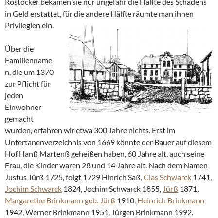
Rostocker bekamen sie nur ungefähr die Hälfte des Schadens
in Geld erstattet, für die andere Hälfte räumte man ihnen
Privilegien ein.
Über die
Familienname
n, die um 1370
zur Pflicht für
jeden
Einwohner
gemacht
wurden, erfahren wir etwa 300 Jahre nichts. Erst im
Untertanenverzeichnis von 1669 könnte der Bauer auf diesem
Hof Hanß Martenß geheißen haben, 60 Jahre alt, auch seine
Frau, die Kinder waren 28 und 14 Jahre alt. Nach dem Namen
Justus Jürß 1725, folgt 1729 Hinrich Saß,
Clas Schwarck
1741,
Jochim Schwarck
1824, Jochim Schwarck 1855,
Jürß
1871,
Margarethe Brinkmann geb. Jürß
1910,
Heinrich Brinkmann
1942, Werner Brinkmann 1951, Jürgen Brinkmann 1992.