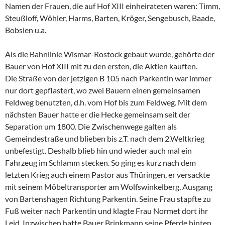
Namen der Frauen, die auf Hof XIII einheirateten waren: Timm,
Steußloff, Wöhler, Harms, Barten, Kröger, Sengebusch, Baade,
Bobsien u.a.
Als die Bahnlinie Wismar-Rostock gebaut wurde, gehörte der
Bauer von Hof XIII mit zu den ersten, die Aktien kauften.
Die Straße von der jetzigen B 105 nach Parkentin war immer
nur dort gepflastert, wo zwei Bauern einen gemeinsamen
Feldweg benutzten, d.h. vom Hof bis zum Feldweg. Mit dem
nächsten Bauer hatte er die Hecke gemeinsam seit der
Separation um 1800. Die Zwischenwege galten als
Gemeindestraße und blieben bis z.T. nach dem 2.Weltkrieg
unbefestigt. Deshalb blieb hin und wieder auch mal ein
Fahrzeug im Schlamm stecken. So ging es kurz nach dem
letzten Krieg auch einem Pastor aus Thüringen, er versackte
mit seinem Möbeltransporter am Wolfswinkelberg, Ausgang
von Bartenshagen Richtung Parkentin. Seine Frau stapfte zu
Fuß weiter nach Parkentin und klagte Frau Normet dort ihr
Leid. Inzwischen hatte Bauer Brinkmann seine Pferde hinten