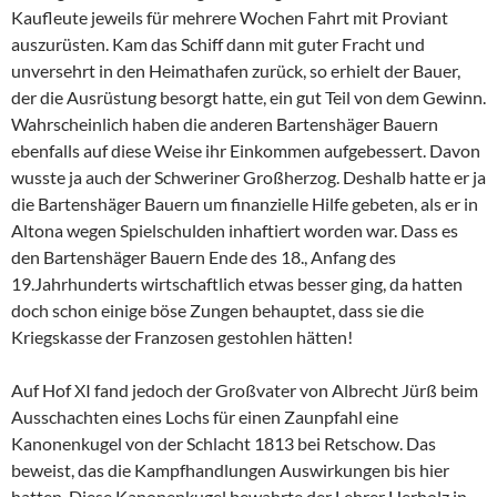
Kaufleute jeweils für mehrere Wochen Fahrt mit Proviant
auszurüsten. Kam das Schiff dann mit guter Fracht und
unversehrt in den Heimathafen zurück, so erhielt der Bauer,
der die Ausrüstung besorgt hatte, ein gut Teil von dem Gewinn.
Wahrscheinlich haben die anderen Bartenshäger Bauern
ebenfalls auf diese Weise ihr Einkommen aufgebessert. Davon
wusste ja auch der Schweriner Großherzog. Deshalb hatte er ja
die Bartenshäger Bauern um finanzielle Hilfe gebeten, als er in
Altona wegen Spielschulden inhaftiert worden war. Dass es
den Bartenshäger Bauern Ende des 18., Anfang des
19.Jahrhunderts wirtschaftlich etwas besser ging, da hatten
doch schon einige böse Zungen behauptet, dass sie die
Kriegskasse der Franzosen gestohlen hätten!
Auf Hof XI fand jedoch der Großvater von Albrecht Jürß beim
Ausschachten eines Lochs für einen Zaunpfahl eine
Kanonenkugel von der Schlacht 1813 bei Retschow. Das
beweist, das die Kampfhandlungen Auswirkungen bis hier
hatten. Diese Kanonenkugel bewahrte der Lehrer Herholz in