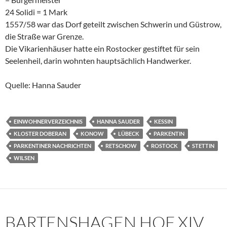
24 Solidi = 1 Mark
1557/58 war das Dorf geteilt zwischen Schwerin und Güstrow,
die Straße war Grenze.
Die Vikarienhäuser hatte ein Rostocker gestiftet für sein
Seelenheil, darin wohnten hauptsächlich Handwerker.
Quelle: Hanna Sauder
EINWOHNERVERZEICHNIS
HANNA SAUDER
KESSIN
KLOSTER DOBERAN
KONOW
LÜBECK
PARKENTIN
PARKENTINER NACHRICHTEN
RETSCHOW
ROSTOCK
STETTIN
WILSEN
BARTENSHAGEN HOF XIV