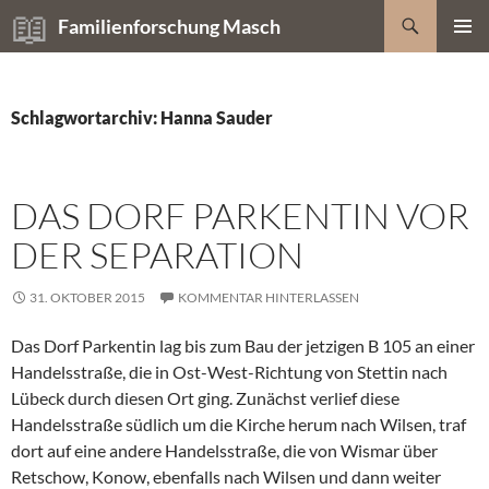
Zum
Suchen
Familienforschung Masch
Inhalt
PRIMÄR
springen
MENÜ
Schlagwortarchiv: Hanna Sauder
DAS DORF PARKENTIN VOR
DER SEPARATION
31. OKTOBER 2015
KOMMENTAR HINTERLASSEN
Das Dorf Parkentin lag bis zum Bau der jetzigen B 105 an einer
Handelsstraße, die in Ost-West-Richtung von Stettin nach
Lübeck durch diesen Ort ging. Zunächst verlief diese
Handelsstraße südlich um die Kirche herum nach Wilsen, traf
dort auf eine andere Handelsstraße, die von Wismar über
Retschow, Konow, ebenfalls nach Wilsen und dann weiter