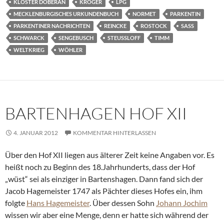
KLOSTER DOBERAN
KRÖGER
LPG
MECKLENBURGISCHES URKUNDENBUCH
NORMET
PARKENTIN
PARKENTINER NACHRICHTEN
REINCKE
ROSTOCK
SASS
SCHWARCK
SENGEBUSCH
STEUSSLOFF
TIMM
WELTKRIEG
WÖHLER
BARTENHAGEN HOF XII
4. JANUAR 2012
KOMMENTAR HINTERLASSEN
Über den Hof XII liegen aus älterer Zeit keine Angaben vor. Es
heißt noch zu Beginn des 18.Jahrhunderts, dass der Hof
„wüst“ sei als einziger in Bartenshagen. Dann fand sich der
Jacob Hagemeister 1747 als Pächter dieses Hofes ein, ihm
folgte
Hans Hagemeister
. Über dessen Sohn
Johann Jochim
wissen wir aber eine Menge, denn er hatte sich während der