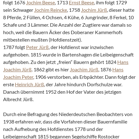
folgt 1676
Jochim Beese
, 1713
Ernst Beese
, ihm folgt 1729
sein Schwager
Jochim Reincke
, 1758
Jochim Jürß
, dieser hatte
8 Pferde, 2 Füllen, 4 Ochsen, 4 Kühe, 6 Jungrinder, 8 Ferkel, 10
Schafe und 3 Lämmer. Die Anzahl der Zugtiere war damals so
hoch, weil die Bauern Äcker des Doberaner Kammerhofs
mitbestellen mußten (Hofdienstzeit).
1787 folgt
Peter Jürß
, der Hofdienst war inzwischen
aufgehoben. 1815 wurde in Bartenshagen die Leibeigenschaft
aufgehoben. Zu den jetzt „freien“ Bauern gehört 1824
Hans
Joachim Jürß
. 1862 gibt es hier
Joachim Jürß
, 1876
Hans
Joachim Peter
, 1906 verstorben, als Erbpächter. Dann folgt der
erste
Heinrich Jürß
, der Jahre hindurch Dorfschulze war.
Danach übernimmt 1952 den Hof der Vater des jetzigen
Albrecht Jürß.
Durch eine Befragung des Niederdeutschen Beobachters von
1938 erfahren wir, dass die Vorfahren dieser Bauernfamilie
nach Aufhebung des Hofdienstes 1778 und der
Leibeigenschaft 1815 begannen Segelschiffe Rostocker