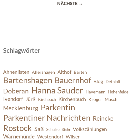
NÄCHSTE →
Schlagwörter
Ahnenlisten
Althof
Allershagen
Barten
Bartenshagen
Bauernhof
Blog
Dethloff
Hanna Sauder
Doberan
Havemann
Hohenfelde
Ivendorf
Jürß
Kirchenbuch
Kröger
Masch
Kirchbuch
Parkentin
Mecklenburg
Parkentiner Nachrichten
Reincke
Rostock
Saß
Volkszählungen
Schulze
Stuhr
Warnemünde
Westendorf
Wilsen