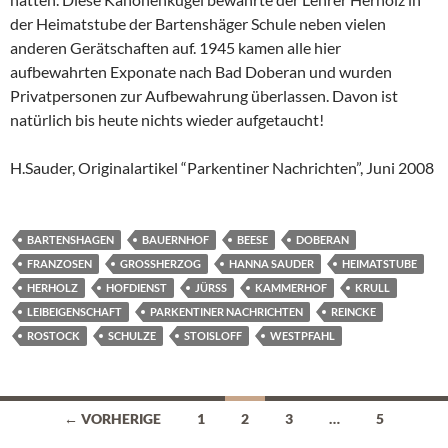
der Heimatstube der Bartenshäger Schule neben vielen
anderen Gerätschaften auf. 1945 kamen alle hier
aufbewahrten Exponate nach Bad Doberan und wurden
Privatpersonen zur Aufbewahrung überlassen. Davon ist
natürlich bis heute nichts wieder aufgetaucht!
H.Sauder, Originalartikel “Parkentiner Nachrichten”, Juni 2008
BARTENSHAGEN
BAUERNHOF
BEESE
DOBERAN
FRANZOSEN
GROSSHERZOG
HANNA SAUDER
HEIMATSTUBE
HERHOLZ
HOFDIENST
JÜRSS
KAMMERHOF
KRULL
LEIBEIGENSCHAFT
PARKENTINER NACHRICHTEN
REINCKE
ROSTOCK
SCHULZE
STOISLOFF
WESTPFAHL
Beitragsnavigation
← VORHERIGE
1
2
3
…
5