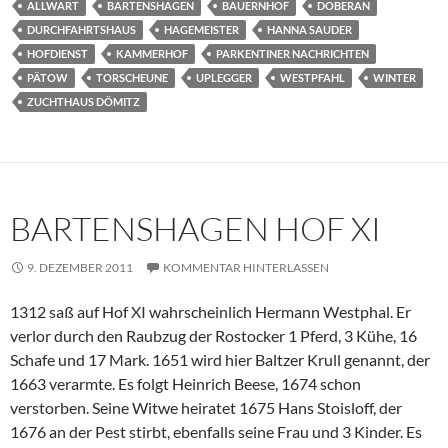
ALLWART
BARTENSHAGEN
BAUERNHOF
DOBERAN
DURCHFAHRTSHAUS
HAGEMEISTER
HANNA SAUDER
HOFDIENST
KAMMERHOF
PARKENTINER NACHRICHTEN
PÄTOW
TORSCHEUNE
UPLEGGER
WESTPFAHL
WINTER
ZUCHTHAUS DÖMITZ
BARTENSHAGEN HOF XI
9. DEZEMBER 2011
KOMMENTAR HINTERLASSEN
1312 saß auf Hof XI wahrscheinlich Hermann Westphal. Er
verlor durch den Raubzug der Rostocker 1 Pferd, 3 Kühe, 16
Schafe und 17 Mark. 1651 wird hier Baltzer Krull genannt, der
1663 verarmte. Es folgt Heinrich Beese, 1674 schon
verstorben. Seine Witwe heiratet 1675 Hans Stoisloff, der
1676 an der Pest stirbt, ebenfalls seine Frau und 3 Kinder. Es