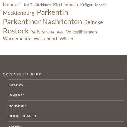
Ivendorf
Jürß
Kirchenbuch
Kröger
Masch
Kirchbuch
Parkentin
Mecklenburg
Parkentiner Nachrichten
Reincke
Rostock
Saß
Volkszählungen
Schulze
Stuhr
Warnemünde
Westendorf
Wilsen
ORTSFAMILIENBÜCHER
BIESTOW
DOBERAN
HANSTORF
HEILIGENHAGEN
KRÖPELIN