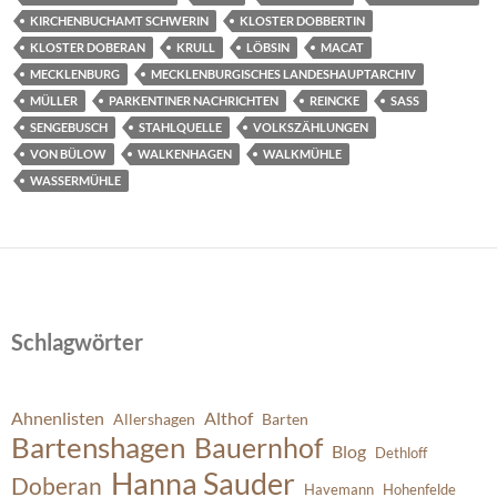
KIRCHENBUCHAMT SCHWERIN
KLOSTER DOBBERTIN
KLOSTER DOBERAN
KRULL
LÖBSIN
MACAT
MECKLENBURG
MECKLENBURGISCHES LANDESHAUPTARCHIV
MÜLLER
PARKENTINER NACHRICHTEN
REINCKE
SASS
SENGEBUSCH
STAHLQUELLE
VOLKSZÄHLUNGEN
VON BÜLOW
WALKENHAGEN
WALKMÜHLE
WASSERMÜHLE
Schlagwörter
Ahnenlisten
Althof
Allershagen
Barten
Bartenshagen
Bauernhof
Blog
Dethloff
Hanna Sauder
Doberan
Havemann
Hohenfelde