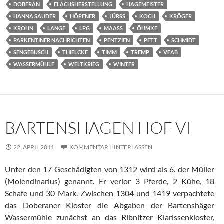
DOBERAN
FLACHSHERSTELLUNG
HAGEMEISTER
HANNA SAUDER
HÖPFNER
JÜRSS
KOCH
KRÖGER
KROHN
LANGE
LPG
MAASS
ÖHMKE
PARKENTINER NACHRICHTEN
PENTZIEN
PETT
SCHMIDT
SENGEBUSCH
THIELCKE
TIMM
TREMP
VEAB
WASSERMÜHLE
WELTKRIEG
WINTER
BARTENSHAGEN HOF VI
22. APRIL 2011
KOMMENTAR HINTERLASSEN
Unter den 17 Geschädigten von 1312 wird als 6. der Müller
(Molendinarius) genannt. Er verlor 3 Pferde, 2 Kühe, 18
Schafe und 30 Mark. Zwischen 1304 und 1419 verpachtete
das Doberaner Kloster die Abgaben der Bartenshäger
Wassermühle zunächst an das Ribnitzer Klarissenkloster,