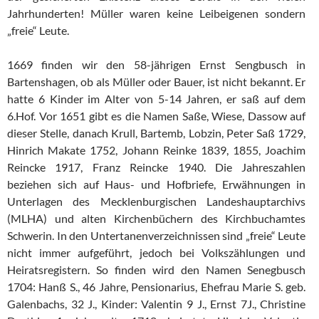
Jahrhunderten! Müller waren keine Leibeigenen sondern
„freie“ Leute.
1669 finden wir den 58-jährigen Ernst Sengbusch in
Bartenshagen, ob als Müller oder Bauer, ist nicht bekannt. Er
hatte 6 Kinder im Alter von 5-14 Jahren, er saß auf dem
6.Hof. Vor 1651 gibt es die Namen Saße, Wiese, Dassow auf
dieser Stelle, danach Krull, Bartemb, Lobzin, Peter Saß 1729,
Hinrich Makate 1752, Johann Reinke 1839, 1855, Joachim
Reincke 1917, Franz Reincke 1940. Die Jahreszahlen
beziehen sich auf Haus- und Hofbriefe, Erwähnungen in
Unterlagen des Mecklenburgischen Landeshauptarchivs
(MLHA) und alten Kirchenbüchern des Kirchbuchamtes
Schwerin. In den Untertanenverzeichnissen sind „freie“ Leute
nicht immer aufgeführt, jedoch bei Volkszählungen und
Heiratsregistern. So finden wird den Namen Senegbusch
1704: Hanß S., 46 Jahre, Pensionarius, Ehefrau Marie S. geb.
Galenbachs, 32 J., Kinder: Valentin 9 J., Ernst 7J., Christine