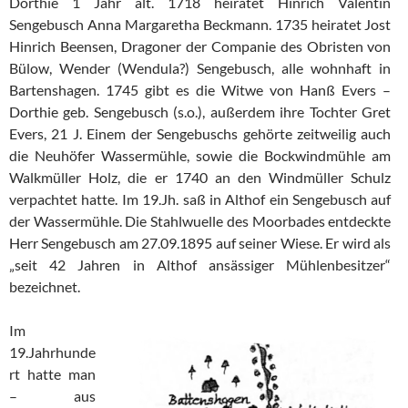
Dorthie 1 Jahr alt. 1718 heiratet Hinrich Valentin
Sengebusch Anna Margaretha Beckmann. 1735 heiratet Jost
Hinrich Beensen, Dragoner der Companie des Obristen von
Bülow, Wender (Wendula?) Sengebusch, alle wohnhaft in
Bartenshagen. 1745 gibt es die Witwe von Hanß Evers –
Dorthie geb. Sengebusch (s.o.), außerdem ihre Tochter Gret
Evers, 21 J. Einem der Sengebuschs gehörte zeitweilig auch
die Neuhöfer Wassermühle, sowie die Bockwindmühle am
Walkmüller Holz, die er 1740 an den Windmüller Schulz
verpachtet hatte. Im 19.Jh. saß in Althof ein Sengebusch auf
der Wassermühle. Die Stahlwuelle des Moorbades entdeckte
Herr Sengebusch am 27.09.1895 auf seiner Wiese. Er wird als
„seit 42 Jahren in Althof ansässiger Mühlenbesitzer“
bezeichnet.
Im
19.Jahrhunde
rt hatte man
– aus