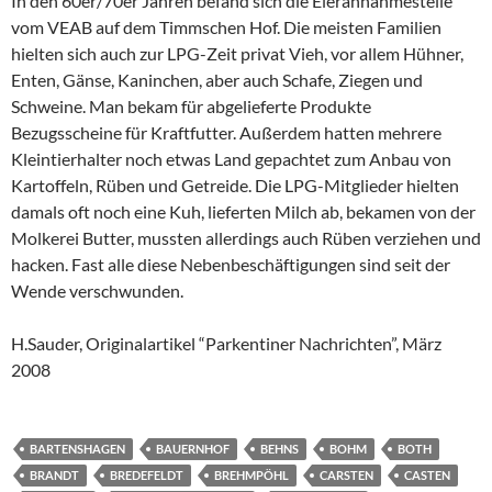
In den 60er/70er Jahren befand sich die Eierannahmestelle
vom VEAB auf dem Timmschen Hof. Die meisten Familien
hielten sich auch zur LPG-Zeit privat Vieh, vor allem Hühner,
Enten, Gänse, Kaninchen, aber auch Schafe, Ziegen und
Schweine. Man bekam für abgelieferte Produkte
Bezugsscheine für Kraftfutter. Außerdem hatten mehrere
Kleintierhalter noch etwas Land gepachtet zum Anbau von
Kartoffeln, Rüben und Getreide. Die LPG-Mitglieder hielten
damals oft noch eine Kuh, lieferten Milch ab, bekamen von der
Molkerei Butter, mussten allerdings auch Rüben verziehen und
hacken. Fast alle diese Nebenbeschäftigungen sind seit der
Wende verschwunden.
H.Sauder, Originalartikel “Parkentiner Nachrichten”, März
2008
BARTENSHAGEN
BAUERNHOF
BEHNS
BOHM
BOTH
BRANDT
BREDEFELDT
BREHMPÖHL
CARSTEN
CASTEN