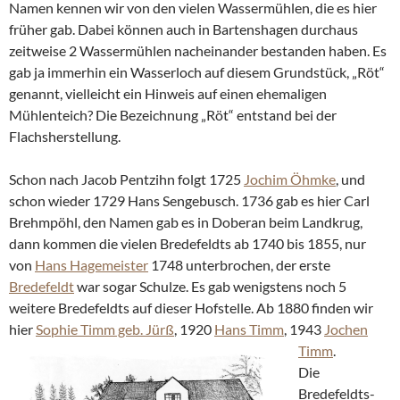
Namen kennen wir von den vielen Wassermühlen, die es hier
früher gab. Dabei können auch in Bartenshagen durchaus
zeitweise 2 Wassermühlen nacheinander bestanden haben. Es
gab ja immerhin ein Wasserloch auf diesem Grundstück, „Röt“
genannt, vielleicht ein Hinweis auf einen ehemaligen
Mühlenteich? Die Bezeichnung „Röt“ entstand bei der
Flachsherstellung.
Schon nach Jacob Pentzihn folgt 1725
Jochim Öhmke
, und
schon wieder 1729 Hans Sengebusch. 1736 gab es hier Carl
Brehmpöhl, den Namen gab es in Doberan beim Landkrug,
dann kommen die vielen Bredefeldts ab 1740 bis 1855, nur
von
Hans Hagemeister
1748 unterbrochen, der erste
Bredefeldt
war sogar Schulze. Es gab wenigstens noch 5
weitere Bredefeldts auf dieser Hofstelle. Ab 1880 finden wir
hier
Sophie Timm geb. Jürß
, 1920
Hans Timm
, 1943
Jochen
Timm
.
Die
Bredefeldts-