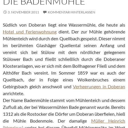
DIE BADENMÜHLE
3. NOVEMBER 2011
KOMMENTAR HINTERLASSEN
Südlich von Doberan liegt eine Wassermühle, die heute als
Hotel und Ferienwohnung
dient. Der zur Mühle gehörende
Mühlenteich wird durch den Quellbach gespeist. Dieser nimmt
im berühmten Glashäger Quellental seinen Anfang und
vereint sich bei Stülow mit dem nördlicher gelegenem
Stülower Bach und fließt schließlich durch die Doberaner
Klosteranlagen, wo er sich mit dem Bollhagener Fließ und dem
Althöfer Bach vereint. Im Sommer 1859 war es auch der
Quellbach, der in Folge eines Wolkenbruches einem
Gebirgsbach gleich anschwoll und
Verheerungen in Doberan
anrichtete.
Der Name Badenmühle stammt vom Mühlenteich und dessem
Zufluß ab, der bei Wassermühlen Bade genannt wurde. Bereits
1312 als die Rostocker die Dörfer um Doberan überfielen, hieß
die Mühle Bodenmole. Der damalige
Müller Heinrich
(Henricus)
verlor bei diesem Überfall Mühlengeräte im Wert