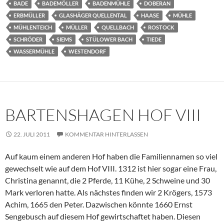
BADE
BADEMÖLLER
BADENMÜHLE
DOBERAN
ERBMÜLLER
GLASHÄGER QUELLENTAL
HAASE
MÜHLE
MÜHLENTEICH
MÜLLER
QUELLBACH
ROSTOCK
SCHRÖDER
SIEMS
STÜLOWER BACH
TIEDE
WASSERMÜHLE
WESTENDORF
BARTENSHAGEN HOF VIII
22. JULI 2011
KOMMENTAR HINTERLASSEN
Auf kaum einem anderen Hof haben die Familiennamen so viel
gewechselt wie auf dem Hof VIII. 1312 ist hier sogar eine Frau,
Christina genannt, die 2 Pferde, 11 Kühe, 2 Schweine und 30
Mark verloren hatte. Als nächstes finden wir 2 Krögers, 1573
Achim, 1665 den Peter. Dazwischen könnte 1660 Ernst
Sengebusch auf diesem Hof gewirtschaftet haben. Diesen