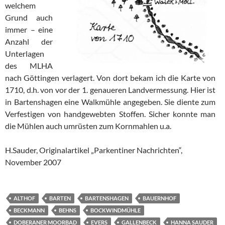
welchem
Grund auch
immer – eine
Anzahl der
Unterlagen
des MLHA
nach Göttingen verlagert. Von dort bekam ich die Karte von
1710, d.h. von vor der 1. genaueren Landvermessung. Hier ist
in Bartenshagen eine Walkmühle angegeben. Sie diente zum
Verfestigen von handgewebten Stoffen. Sicher konnte man
die Mühlen auch umrüsten zum Kornmahlen u.a.
H.Sauder, Originalartikel „Parkentiner Nachrichten“,
November 2007
ALTHOF
BARTEN
BARTENSHAGEN
BAUERNHOF
BECKMANN
BEHNS
BOCKWINDMÜHLE
DOBERANER MOORBAD
EVERS
GALLENBECK
HANNA SAUDER