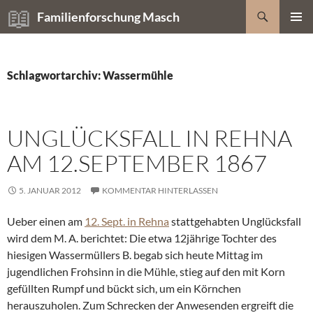
Zum
Suchen
Familienforschung Masch
Inhalt
PRIMÄR
springen
MENÜ
Schlagwortarchiv: Wassermühle
UNGLÜCKSFALL IN REHNA
AM 12.SEPTEMBER 1867
5. JANUAR 2012
KOMMENTAR HINTERLASSEN
Ueber einen am
12. Sept. in Rehna
stattgehabten Unglücksfall
wird dem M. A. berichtet: Die etwa 12jährige Tochter des
hiesigen Wassermüllers B. begab sich heute Mittag im
jugendlichen Frohsinn in die Mühle, stieg auf den mit Korn
gefüllten Rumpf und bückt sich, um ein Körnchen
herauszuholen. Zum Schrecken der Anwesenden ergreift die