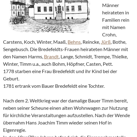
Männer
heirateten in
Familien rein
mit Namen
Crohn,
Carstens, Koch, Winter, Maaß,
Behns
, Reincke,
Jürß
, Bothe,
Sengebusch. Die Bredefeldts-Frauen heirateten Männer mit
den Namen Harms,
Brandt
, Lange, Schmidt, Trempe, Thielke,
Winter, Timm u.a., auch Bohm, Höpfner, Casten, Pett.
1778 starben eine Frau Bredefeldt und ihr Kind bei der
Geburt.
1781 ertrank vom Bauer Bredefeldt eine Tochter.
Nach dem 2. Weltkrieg war der damalige Bauer Timm bereit,
neben seiner Scheune einen alten Wohnwagen zur Nutzung
für kirchliche Veranstaltungen aufzustellen. Nach der Wende
übernahm Hans Joachim Timm wieder seinen Hof in
Eigenregie.