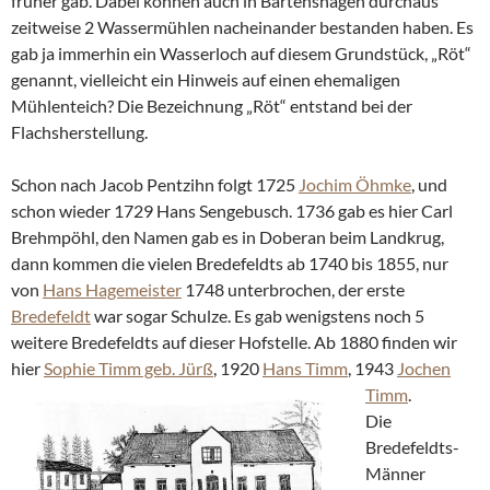
früher gab. Dabei können auch in Bartenshagen durchaus
zeitweise 2 Wassermühlen nacheinander bestanden haben. Es
gab ja immerhin ein Wasserloch auf diesem Grundstück, „Röt“
genannt, vielleicht ein Hinweis auf einen ehemaligen
Mühlenteich? Die Bezeichnung „Röt“ entstand bei der
Flachsherstellung.
Schon nach Jacob Pentzihn folgt 1725
Jochim Öhmke
, und
schon wieder 1729 Hans Sengebusch. 1736 gab es hier Carl
Brehmpöhl, den Namen gab es in Doberan beim Landkrug,
dann kommen die vielen Bredefeldts ab 1740 bis 1855, nur
von
Hans Hagemeister
1748 unterbrochen, der erste
Bredefeldt
war sogar Schulze. Es gab wenigstens noch 5
weitere Bredefeldts auf dieser Hofstelle. Ab 1880 finden wir
hier
Sophie Timm geb. Jürß
, 1920
Hans Timm
, 1943
Jochen
Timm
.
Die
Bredefeldts-
Männer