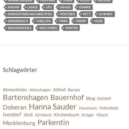
HANNA SAUDER
HÖPFNER
JÜRSS
KOCH
KRÖGER
KROHN
LANGE
LPG
MAASS
ÖHMKE
PARKENTINER NACHRICHTEN
PENTZIEN
PETT
SCHMIDT
SENGEBUSCH
THIELCKE
TIMM
TREMP
VEAB
WASSERMÜHLE
WELTKRIEG
WINTER
Schlagwörter
Ahnenlisten
Althof
Allershagen
Barten
Bartenshagen
Bauernhof
Blog
Dethloff
Hanna Sauder
Doberan
Havemann
Hohenfelde
Ivendorf
Jürß
Kirchenbuch
Kröger
Masch
Kirchbuch
Parkentin
Mecklenburg