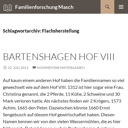
Zum
Suchen
Familienforschung Masch
Inhalt
PRIMÄR
springen
MENÜ
Schlagwortarchiv: Flachsherstellung
BARTENSHAGEN HOF VIII
22. JULI 2011
KOMMENTAR HINTERLASSEN
Auf kaum einem anderen Hof haben die Familiennamen so viel
gewechselt wie auf dem Hof VIII. 1312 ist hier sogar eine Frau,
Christina genannt, die 2 Pferde, 11 Kühe, 2 Schweine und 30
Mark verloren hatte. Als nächstes finden wir 2 Krögers, 1573
Achim, 1665 den Peter. Dazwischen könnte 1660 Ernst
Sengebusch auf diesem Hof gewirtschaftet haben. Diesen
Namen kennen wir von den vielen Wassermühlen, die es hier