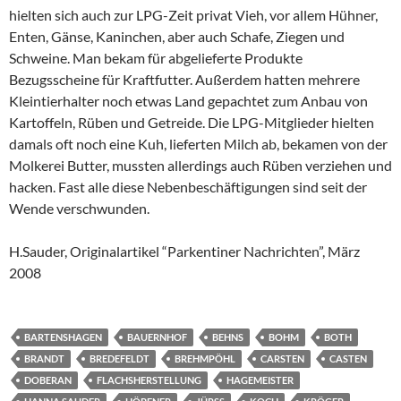
hielten sich auch zur LPG-Zeit privat Vieh, vor allem Hühner,
Enten, Gänse, Kaninchen, aber auch Schafe, Ziegen und
Schweine. Man bekam für abgelieferte Produkte
Bezugsscheine für Kraftfutter. Außerdem hatten mehrere
Kleintierhalter noch etwas Land gepachtet zum Anbau von
Kartoffeln, Rüben und Getreide. Die LPG-Mitglieder hielten
damals oft noch eine Kuh, lieferten Milch ab, bekamen von der
Molkerei Butter, mussten allerdings auch Rüben verziehen und
hacken. Fast alle diese Nebenbeschäftigungen sind seit der
Wende verschwunden.
H.Sauder, Originalartikel “Parkentiner Nachrichten”, März
2008
BARTENSHAGEN
BAUERNHOF
BEHNS
BOHM
BOTH
BRANDT
BREDEFELDT
BREHMPÖHL
CARSTEN
CASTEN
DOBERAN
FLACHSHERSTELLUNG
HAGEMEISTER