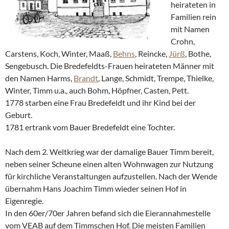
heirateten in
Familien rein
mit Namen
Crohn,
Carstens, Koch, Winter, Maaß,
Behns
, Reincke,
Jürß
, Bothe,
Sengebusch. Die Bredefeldts-Frauen heirateten Männer mit
den Namen Harms,
Brandt
, Lange, Schmidt, Trempe, Thielke,
Winter, Timm u.a., auch Bohm, Höpfner, Casten, Pett.
1778 starben eine Frau Bredefeldt und ihr Kind bei der
Geburt.
1781 ertrank vom Bauer Bredefeldt eine Tochter.
Nach dem 2. Weltkrieg war der damalige Bauer Timm bereit,
neben seiner Scheune einen alten Wohnwagen zur Nutzung
für kirchliche Veranstaltungen aufzustellen. Nach der Wende
übernahm Hans Joachim Timm wieder seinen Hof in
Eigenregie.
In den 60er/70er Jahren befand sich die Eierannahmestelle
vom VEAB auf dem Timmschen Hof. Die meisten Familien